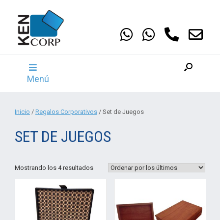
Saltar
al
contenido
Menú
Inicio
/
Regalos Corporativos
/ Set de Juegos
SET DE JUEGOS
Ordenado
Mostrando los 4 resultados
por
los
últimos