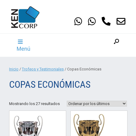
Saltar
al
contenido
Menú
Inicio
/
Trofeos y Testimoniales
/ Copas Económicas
COPAS ECONÓMICAS
Ordenado
Mostrando los 27 resultados
por
los
últimos