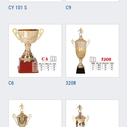
CY 101 S
C9
C6
3208