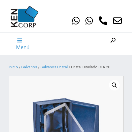
Saltar
al
contenido
Menú
Inicio
/
Galvanos
/
Galvanos Cristal
/ Cristal Biselado CTA 20