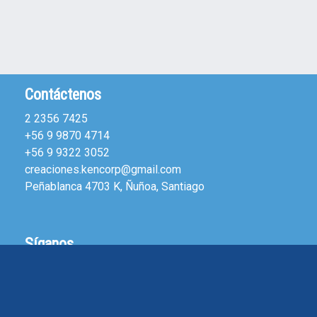
Contáctenos
2 2356 7425
+56 9 9870 4714
+56 9 9322 3052
creaciones.kencorp@gmail.com
Peñablanca 4703 K, Ñuñoa, Santiago
Síganos