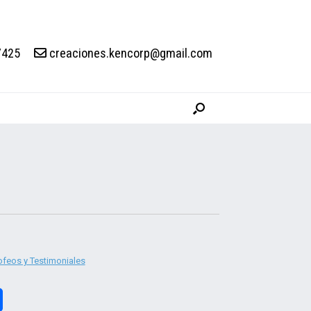
7425
creaciones.kencorp@gmail.com
ofeos y Testimoniales
Compartir