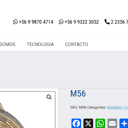
+56 9 9870 4714
+56 9 9322 3052
2 2356 
 SOMOS
TECNOLOGÍA
CONTACTO
M56
SKU:
M56
Categorías:
Medallas
,
Tr
Facebook
X
WhatsApp
Email