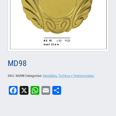
MD98
SKU:
Md98
Categorías:
Medallas
,
Trofeos y Testimoniales
Facebook
X
WhatsApp
Email
Compartir