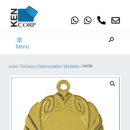
Saltar
al
contenido
Menú
Inicio
/
Trofeos y Testimoniales
/
Medallas
/ Md98