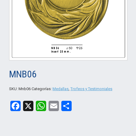
MNB06
SKU:
Mnb06
Categorías:
Medallas
,
Trofeos y Testimoniales
Facebook
X
WhatsApp
Email
Compartir