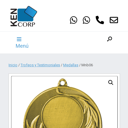
Saltar
al
contenido
Menú
Inicio
/
Trofeos y Testimoniales
/
Medallas
/ Mnb06