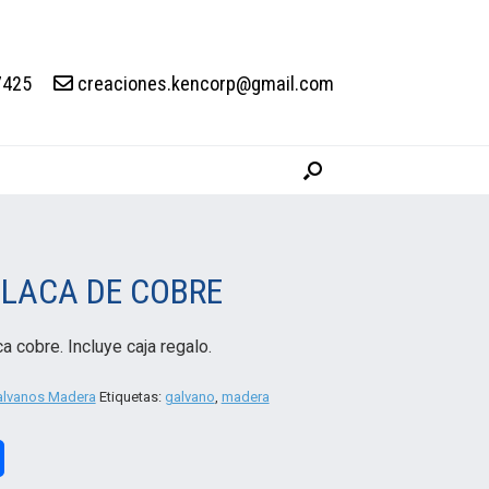
7425
creaciones.kencorp@gmail.com
PLACA DE COBRE
a cobre. Incluye caja regalo.
alvanos Madera
Etiquetas:
galvano
,
madera
Compartir