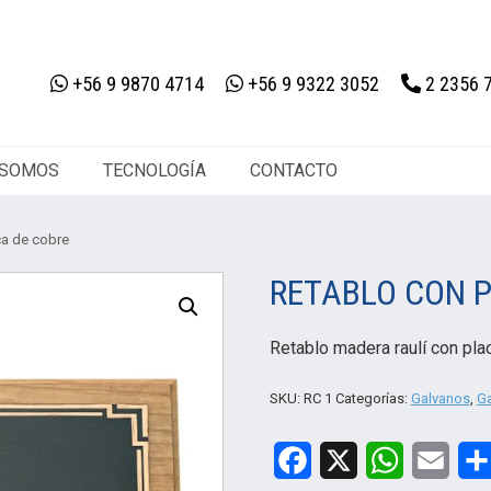
+56 9 9870 4714
+56 9 9322 3052
2 2356 
 SOMOS
TECNOLOGÍA
CONTACTO
ca de cobre
RETABLO CON 
Retablo madera raulí con plac
SKU:
RC 1
Categorías:
Galvanos
,
G
Facebook
X
WhatsApp
Email