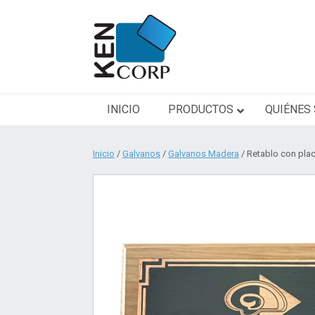
Saltar
al
contenido
INICIO
PRODUCTOS
QUIÉNES
Inicio
/
Galvanos
/
Galvanos Madera
/ Retablo con pla