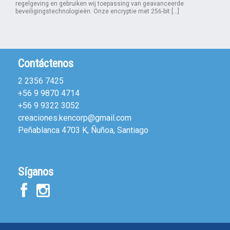
regelgeving en gebruiken wij toepassing van geavanceerde
beveiligingstechnologieën. Onze encryptie met 256-bit […]
Contáctenos
2 2356 7425
+56 9 9870 4714
+56 9 9322 3052
creaciones.kencorp@gmail.com
Peñablanca 4703 K, Ñuñoa, Santiago
Síganos