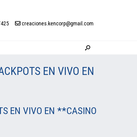
7425
creaciones.kencorp@gmail.com
ACKPOTS EN VIVO EN
S EN VIVO EN **CASINO