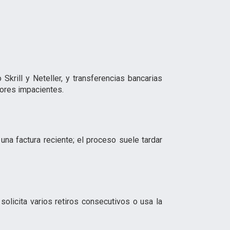
rill y Neteller, y transferencias bancarias
dores impacientes.
na factura reciente; el proceso suele tardar
solicita varios retiros consecutivos o usa la