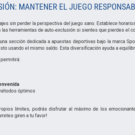
SIÓN: MANTENER EL JUEGO RESPONSA
ajes sin perder la perspectiva del juego sano. Establece horarios
 las herramientas de auto‑exclusión si sientes que pierdes el co
una sección dedicada a apuestas deportivas bajo la marca Sp
to usando el mismo saldo. Esta diversificación ayuda a equilibra
permitirá:
envenida
 métodos óptimos
ropios límites, podrás disfrutar al máximo de los emocionant
rretes giren a tu favor!