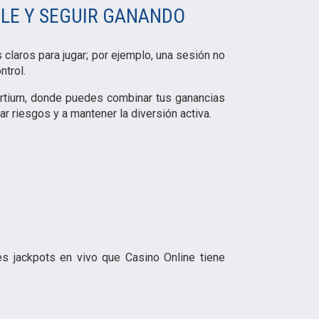
BLE Y SEGUIR GANANDO
 claros para jugar; por ejemplo, una sesión no
ntrol.
ortium, donde puedes combinar tus ganancias
r riesgos y a mantener la diversión activa.
es jackpots en vivo que Casino Online tiene