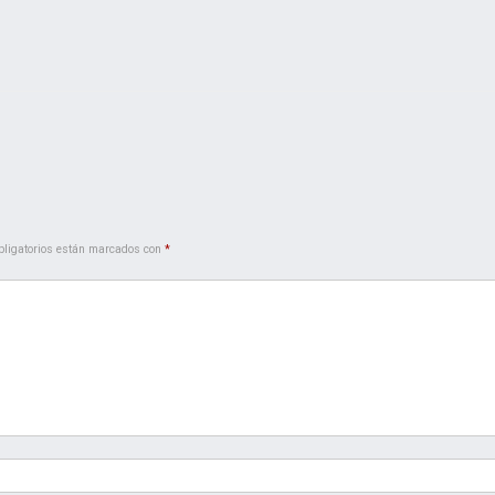
ligatorios están marcados con
*