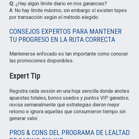
Q:
¿Hay algún límite diario en mis ganancias?
A: No hay límite máximo; sin embargo sí existen topes
por transacción según el método elegido.
CONSEJOS EXPERTOS PARA MANTENER
TU PROGRESO EN LA RUTA CORRECTA
Mantenerse enfocado es tan importante como conocer
las promociones disponibles.
Expert Tip
Registra cada sesión en una hoja sencilla donde anotes
apuestas totales, bonos usados y puntos VIP ganados;
revisa semanalmente qué estrategias dieron mejor
retorno e ignora aquellas que consumieron tiempo sin
generar valor.
PROS & CONS DEL PROGRAMA DE LEALTAD