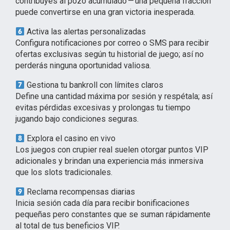
contribuyes al pozo acumulado — una pequeña fracción
puede convertirse en una gran victoria inesperada.
Activa las alertas personalizadas
Configura notificaciones por correo o SMS para recibir
ofertas exclusivas según tu historial de juego; así no
perderás ninguna oportunidad valiosa.
Gestiona tu bankroll con límites claros
Define una cantidad máxima por sesión y respétala; así
evitas pérdidas excesivas y prolongas tu tiempo
jugando bajo condiciones seguras.
Explora el casino en vivo
Los juegos con crupier real suelen otorgar puntos VIP
adicionales y brindan una experiencia más inmersiva
que los slots tradicionales.
Reclama recompensas diarias
Inicia sesión cada día para recibir bonificaciones
pequeñas pero constantes que se suman rápidamente
al total de tus beneficios VIP.