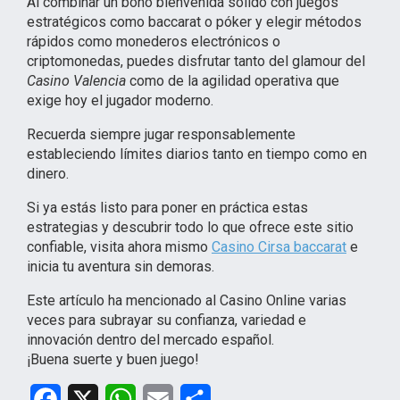
Al combinar un bono bienvenida sólido con juegos
estratégicos como baccarat o póker y elegir métodos
rápidos como monederos electrónicos o
criptomonedas, puedes disfrutar tanto del glamour del
Casino Valencia
como de la agilidad operativa que
exige hoy el jugador moderno.
Recuerda siempre jugar responsablemente
estableciendo límites diarios tanto en tiempo como en
dinero.
Si ya estás listo para poner en práctica estas
estrategias y descubrir todo lo que ofrece este sitio
confiable, visita ahora mismo
Casino Cirsa baccarat
e
inicia tu aventura sin demoras.
Este artículo ha mencionado al Casino Online varias
veces para subrayar su confianza, variedad e
innovación dentro del mercado español.
¡Buena suerte y buen juego!
F
X
W
E
C