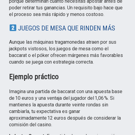
porque determinan cuánto necesitas apostar antes de
poder retirar tus ganancias. Un requisito bajo hace que
el proceso sea más rápido y menos costoso.
JUEGOS DE MESA QUE RINDEN MÁS
Aunque las máquinas tragamonedas atraen por sus
jackpots vistosos, los juegos de mesa como el
baccarat o el póker ofrecen márgenes más favorables
cuando se juega con estrategia correcta.
Ejemplo práctico
Imagina una partida de baccarat con una apuesta base
de 10 euros y una ventaja del jugador del 1,06 %. Si
mantienes la apuesta durante veinte rondas sin
cambiarla, tu expectativa es ganar
aproximadamente 12 euros después de considerar la
comisión del casino.