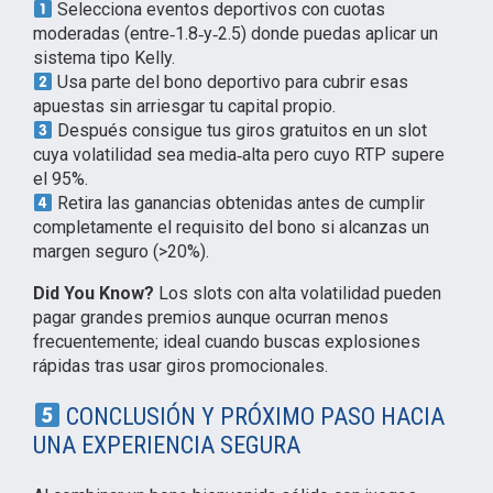
Selecciona eventos deportivos con cuotas
moderadas (entre‑1.8‑y‑2.5) donde puedas aplicar un
sistema tipo Kelly.
Usa parte del bono deportivo para cubrir esas
apuestas sin arriesgar tu capital propio.
Después consigue tus giros gratuitos en un slot
cuya volatilidad sea media‑alta pero cuyo RTP supere
el 95%.
Retira las ganancias obtenidas antes de cumplir
completamente el requisito del bono si alcanzas un
margen seguro (>​20%).
Did You Know?
Los slots con alta volatilidad pueden
pagar grandes premios aunque ocurran menos
frecuentemente; ideal cuando buscas explosiones
rápidas tras usar giros promocionales.
CONCLUSIÓN Y PRÓXIMO PASO HACIA
UNA EXPERIENCIA SEGURA