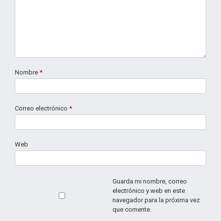
Nombre
*
Correo electrónico
*
Web
Guarda mi nombre, correo
electrónico y web en este
navegador para la próxima vez
que comente.