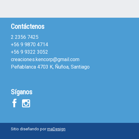
Contáctenos
2 2356 7425
+56 9 9870 4714
+56 9 9322 3052
creaciones.kencorp@gmail.com
Peñablanca 4703 K, Ñuñoa, Santiago
Síganos
Sitio diseñando por
maDesign