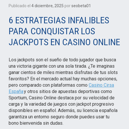
Publicado el
4 diciembre, 2025
por
seobeta01
6 ESTRATEGIAS INFALIBLES
PARA CONQUISTAR LOS
JACKPOTS EN CASINO ONLINE
Los jackpots son el sueño de todo jugador que busca
una victoria gigante con una sola tirada. ¿Te imaginas
ganar cientos de miles mientras disfrutas de tus slots
favoritos? En el mercado actual hay muchas opciones,
pero comparado con plataformas como
Casino Cirsa
España
y otros sitios de apuestas deportivas como
Sportium, Casino Online destaca por su velocidad de
carga y la variedad de juegos con jackpot progresivo
disponibles en español. Además, su licencia española
garantiza un entorno seguro donde puedes usar tu
bono bienvenida sin dudas.