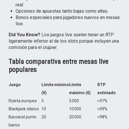
real.
Opciones de apuestas tanto bajas como altas.
Bonos especiales para jugadores nuevos en mesas
live.
Did You Know?
Los juegos live suelen tener un RTP
ligeramente inferior al de los slots porque incluyen una
comisión para el crupier.
Tabla comparativa entre mesas live
populares
Juego
Límite mínimo
Límite
RTP
(€)
máximo (€)
estimado
Ruleta europea
5
5 000
≈97%
Blackjack clásico
10
10 000
≈99%
Baccarat punto
20
20 000
≈98%
banco