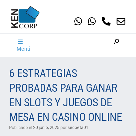
Saltar
al
contenido
Menú
6 ESTRATEGIAS
PROBADAS PARA GANAR
EN SLOTS Y JUEGOS DE
MESA EN CASINO ONLINE
Publicado el
20 junio, 2025
por
seobeta01