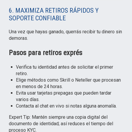
6. MAXIMIZA RETIROS RÁPIDOS Y
SOPORTE CONFIABLE
Una vez que hayas ganado, querrás recibir tu dinero sin
demoras.
Pasos para retiros exprés
Verifica tu identidad antes de solicitar el primer
retiro.
Elige métodos como Skrill o Neteller que procesan
en menos de 24 horas.
Evita usar tarjetas prepagas que pueden tardar
varios días.
Contacta al chat en vivo si notas alguna anomalía.
Expert Tip: Mantén siempre una copia digital del
documento de identidad; así reduces el tiempo del
proceso KYC.