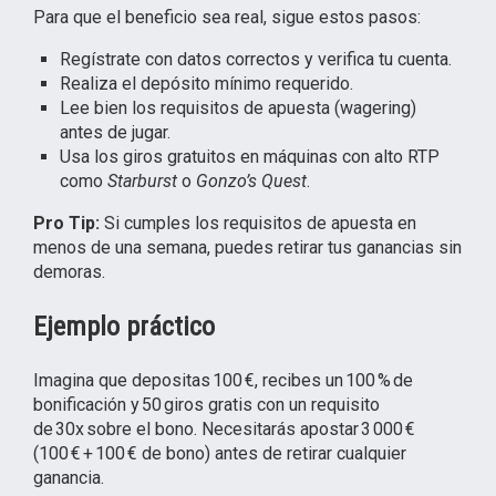
Para que el beneficio sea real, sigue estos pasos:
Regístrate con datos correctos y verifica tu cuenta.
Realiza el depósito mínimo requerido.
Lee bien los requisitos de apuesta (wagering)
antes de jugar.
Usa los giros gratuitos en máquinas con alto RTP
como
Starburst
o
Gonzo’s Quest
.
Pro Tip:
Si cumples los requisitos de apuesta en
menos de una semana, puedes retirar tus ganancias sin
demoras.
Ejemplo práctico
Imagina que depositas 100 €, recibes un 100 % de
bonificación y 50 giros gratis con un requisito
de 30x sobre el bono. Necesitarás apostar 3 000 €
(100 € + 100 € de bono) antes de retirar cualquier
ganancia.