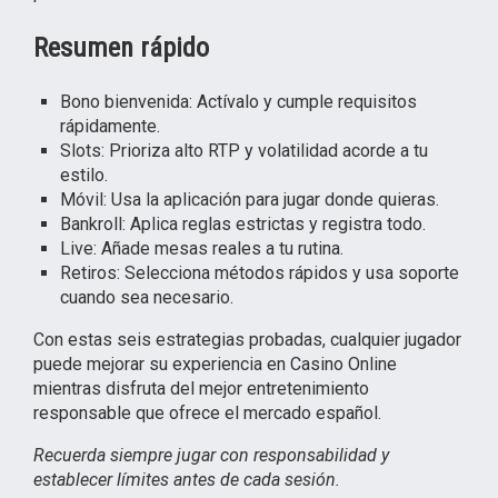
Resumen rápido
Bono bienvenida: Actívalo y cumple requisitos
rápidamente.
Slots: Prioriza alto RTP y volatilidad acorde a tu
estilo.
Móvil: Usa la aplicación para jugar donde quieras.
Bankroll: Aplica reglas estrictas y registra todo.
Live: Añade mesas reales a tu rutina.
Retiros: Selecciona métodos rápidos y usa soporte
cuando sea necesario.
Con estas seis estrategias probadas, cualquier jugador
puede mejorar su experiencia en Casino Online
mientras disfruta del mejor entretenimiento
responsable que ofrece el mercado español.
Recuerda siempre jugar con responsabilidad y
establecer límites antes de cada sesión.