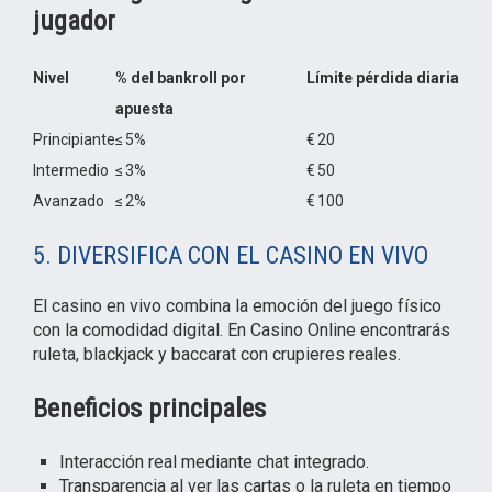
jugador
Nivel
% del bankroll por
Límite pérdida diaria
apuesta
Principiante
≤ 5%
€ 20
Intermedio
≤ 3%
€ 50
Avanzado
≤ 2%
€ 100
5. DIVERSIFICA CON EL CASINO EN VIVO
El casino en vivo combina la emoción del juego físico
con la comodidad digital. En Casino Online encontrarás
ruleta, blackjack y baccarat con crupieres reales.
Beneficios principales
Interacción real mediante chat integrado.
Transparencia al ver las cartas o la ruleta en tiempo