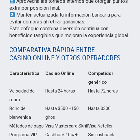
Aprovecha las torneos internos que otorgan puntos
extra por posición final.
Mantén actualizada tu información bancaria para
evitar demoras al retirar ganancias.
Este enfoque combina diversión continua con
beneficios tangibles que mejoran la experiencia global.
COMPARATIVA RÁPIDA ENTRE
CASINO ONLINE Y OTROS OPERADORES
Característica
Casino Online
Competidor
genérico
Velocidad de
Hasta 24 horas
Hasta 72 horas
retiro
Bono de
Hasta $500 +150
Hasta $300
bienvenida
giros
Métodos de pago
Visa·Mastercard·Skrill
Visa·Neteller
Programa VIP
Cashback 10% +
Sin cashback