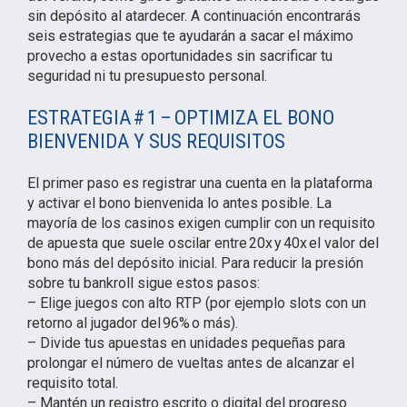
sin depósito al atardecer. A continuación encontrarás
seis estrategias que te ayudarán a sacar el máximo
provecho a estas oportunidades sin sacrificar tu
seguridad ni tu presupuesto personal.
ESTRATEGIA # 1 – OPTIMIZA EL BONO
BIENVENIDA Y SUS REQUISITOS
El primer paso es registrar una cuenta en la plataforma
y activar el bono bienvenida lo antes posible. La
mayoría de los casinos exigen cumplir con un requisito
de apuesta que suele oscilar entre 20x y 40x el valor del
bono más del depósito inicial. Para reducir la presión
sobre tu bankroll sigue estos pasos:
– Elige juegos con alto RTP (por ejemplo slots con un
retorno al jugador del 96% o más).
– Divide tus apuestas en unidades pequeñas para
prolongar el número de vueltas antes de alcanzar el
requisito total.
– Mantén un registro escrito o digital del progreso