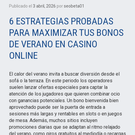
Publicado el
3 abril, 2026
por
seobeta01
6 ESTRATEGIAS PROBADAS
PARA MAXIMIZAR TUS BONOS
DE VERANO EN CASINO
ONLINE
El calor del verano invita a buscar diversión desde el
sofá o la terraza. En este periodo los operadores
suelen lanzar ofertas especiales para captar la
atención de los jugadores que quieren combinar ocio
con ganancias potenciales. Un bono bienvenida bien
aprovechado puede ser la puerta de entrada a
sesiones más largas y rentables en slots o en juegos
de mesa. Además, muchos sitios incluyen
promociones diarias que se adaptan al ritmo relajado
del verano, como giros gratuitos al mediodía o recargas