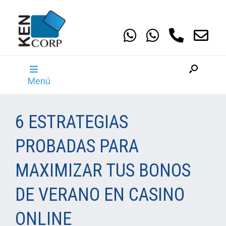
Saltar
al
contenido
Menú
6 ESTRATEGIAS
PROBADAS PARA
MAXIMIZAR TUS BONOS
DE VERANO EN CASINO
ONLINE