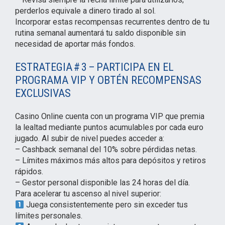
perderlos equivale a dinero tirado al sol.
Incorporar estas recompensas recurrentes dentro de tu
rutina semanal aumentará tu saldo disponible sin
necesidad de aportar más fondos.
ESTRATEGIA # 3 – PARTICIPA EN EL
PROGRAMA VIP Y OBTÉN RECOMPENSAS
EXCLUSIVAS
Casino Online cuenta con un programa VIP que premia
la lealtad mediante puntos acumulables por cada euro
jugado. Al subir de nivel puedes acceder a:
– Cashback semanal del 10% sobre pérdidas netas.
– Límites máximos más altos para depósitos y retiros
rápidos.
– Gestor personal disponible las 24 horas del día.
Para acelerar tu ascenso al nivel superior:
Juega consistentemente pero sin exceder tus
límites personales.