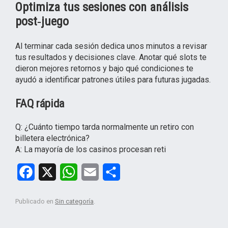
Optimiza tus sesiones con análisis
post‑juego
Al terminar cada sesión dedica unos minutos a revisar
tus resultados y decisiones clave. Anotar qué slots te
dieron mejores retornos y bajo qué condiciones te
ayudó a identificar patrones útiles para futuras jugadas.
FAQ rápida
Q: ¿Cuánto tiempo tarda normalmente un retiro con
billetera electrónica?
A: La mayoría de los casinos procesan reti
F
X
W
E
C
a
h
m
o
Publicado en
Sin categoría
.
c
a
a
m
e
t
i
p