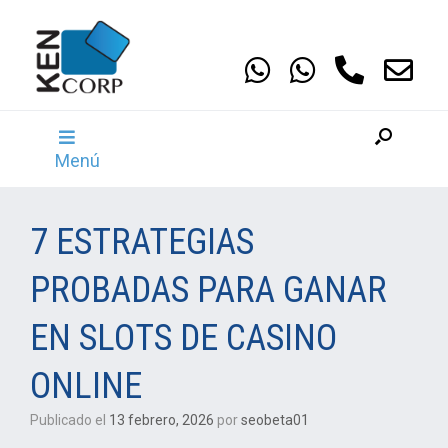
Saltar
al
contenido
Menú
7 ESTRATEGIAS
PROBADAS PARA GANAR
EN SLOTS DE CASINO
ONLINE
Publicado el
13 febrero, 2026
por
seobeta01