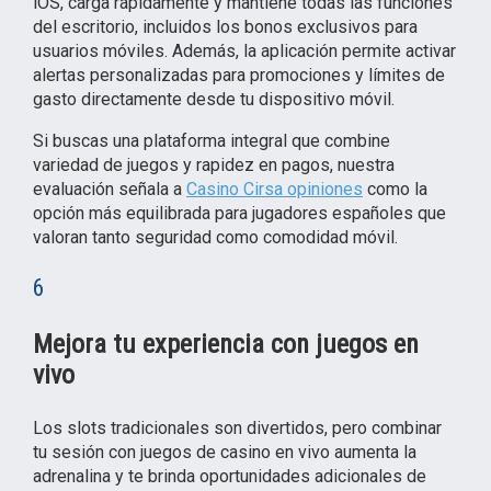
iOS, carga rápidamente y mantiene todas las funciones
del escritorio, incluidos los bonos exclusivos para
usuarios móviles. Además, la aplicación permite activar
alertas personalizadas para promociones y límites de
gasto directamente desde tu dispositivo móvil.
Si buscas una plataforma integral que combine
variedad de juegos y rapidez en pagos, nuestra
evaluación señala a
Casino Cirsa opiniones
como la
opción más equilibrada para jugadores españoles que
valoran tanto seguridad como comodidad móvil.
6
Mejora tu experiencia con juegos en
vivo
Los slots tradicionales son divertidos, pero combinar
tu sesión con juegos de casino en vivo aumenta la
adrenalina y te brinda oportunidades adicionales de