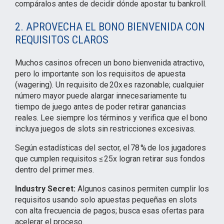
compáralos antes de decidir dónde apostar tu bankroll.
2. APROVECHA EL BONO BIENVENIDA CON
REQUISITOS CLAROS
Muchos casinos ofrecen un bono bienvenida atractivo,
pero lo importante son los requisitos de apuesta
(wagering). Un requisito de 20x es razonable; cualquier
número mayor puede alargar innecesariamente tu
tiempo de juego antes de poder retirar ganancias
reales. Lee siempre los términos y verifica que el bono
incluya juegos de slots sin restricciones excesivas.
Según estadísticas del sector, el 78 % de los jugadores
que cumplen requisitos ≤ 25x logran retirar sus fondos
dentro del primer mes.
Industry Secret:
Algunos casinos permiten cumplir los
requisitos usando solo apuestas pequeñas en slots
con alta frecuencia de pagos; busca esas ofertas para
acelerar el proceso.