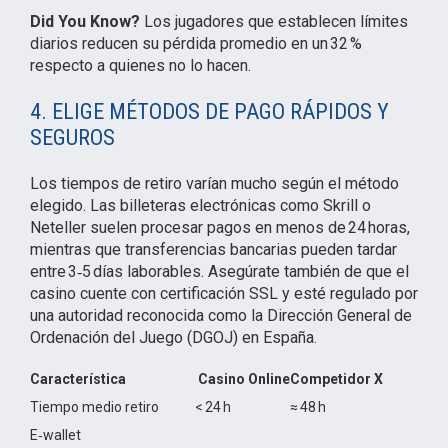
Did You Know?
Los jugadores que establecen límites
diarios reducen su pérdida promedio en un 32 %
respecto a quienes no lo hacen.
4. ELIGE MÉTODOS DE PAGO RÁPIDOS Y
SEGUROS
Los tiempos de retiro varían mucho según el método
elegido. Las billeteras electrónicas como Skrill o
Neteller suelen procesar pagos en menos de 24 horas,
mientras que transferencias bancarias pueden tardar
entre 3‑5 días laborables. Asegúrate también de que el
casino cuente con certificación SSL y esté regulado por
una autoridad reconocida como la Dirección General de
Ordenación del Juego (DGOJ) en España.
Característica
Casino Online
Competidor X
Tiempo medio retiro
< 24 h
≈ 48 h
E‑wallet