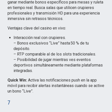
ganar mediante bonos específicos para mesas y ruleta
en tiempo real. Busca salas que utilicen crupieres
profesionales y transmisión HD para una experiencia
inmersiva sin retrasos técnicos.
Ventajas clave del casino en vivo:
Interacción real con crupieres.
– Bonos exclusivos “Live” hasta 50 % de tu
depósito.
– RTP comparable al de los slots tradicionales.
– Posibilidad de jugar mientras ves eventos
deportivos simultáneamente mediante plataformas
integradas.
Quick Win:
Activa las notificaciones push en la app
móvil para recibir alertas instantáneas cuando se active
un bono “Live”.
7