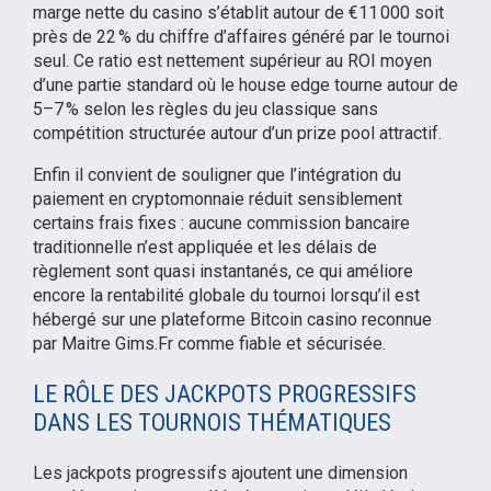
marge nette du casino s’établit autour de €11 000 soit
près de 22 % du chiffre d’affaires généré par le tournoi
seul. Ce ratio est nettement supérieur au ROI moyen
d’une partie standard où le house edge tourne autour de
5–7 % selon les règles du jeu classique sans
compétition structurée autour d’un prize pool attractif.
Enfin il convient de souligner que l’intégration du
paiement en cryptomonnaie réduit sensiblement
certains frais fixes : aucune commission bancaire
traditionnelle n’est appliquée et les délais de
règlement sont quasi instantanés, ce qui améliore
encore la rentabilité globale du tournoi lorsqu’il est
hébergé sur une plateforme Bitcoin casino reconnue
par Maitre Gims.Fr comme fiable et sécurisée.
LE RÔLE DES JACKPOTS PROGRESSIFS
DANS LES TOURNOIS THÉMATIQUES
Les jackpots progressifs ajoutent une dimension