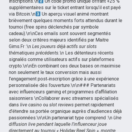
inscriptions.\n
Un code promo unique offrant +25 %
supplémentaires sur le ticket entrant lorsqu’il est payé
via Bitcoin.\n
Un aperçu visuel animé montrant
brièvement quelques moments forts attendus durant le
tournoi (free spins déclenchés par symbole
cadeau).\n\nCes emails sont souvent segmentés
selon deux critères majeurs identifiés par Maitre
Gims.Fr :\n
Les joueurs déjà actifs sur slots
thématiques précédents.\n
Les détenteurs récents
signalés comme utilisateurs actifs sur plateformes
crypto.\n\nEn combinant ces deux bases on maximise
non seulement le taux conversion mais aussi
l’engagement post‑inscription grâce à une expérience
personnalisée dès l’ouverture.\n\n### Partenariats
avec influenceurs gaming et programmes d’affiliation
saisonniers \nCollaborer avec streamers spécialisés
dans
live casino
ou
slot reviews
permet rapidement
d’étendre sa portée organique auprès d’audiences déjà
passionnées.\n\nUn partenariat type comprend :\n
Une
diffusion live pendant laquelle l’influenceur joue
directement au tournoi « Holiday Reel Spin », montre