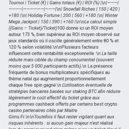
Tournoi | Ticket (€) | Gains totaux (€) | ROI (%) |\n|———|
———–|——————|———|\n| Snowfall Riches | 150 | 420 |
+180 |\n| Holiday Fortune | 200 | 560 | +180 |\n| Winter
Mega Jackpot | 150 | 390 | +160 |\n\nLe calcul simple
((Gains – Ticket)/Ticket)
100 donne ici un ROI moyen
autour 173 %, bien supérieur au ROI moyen observé sur
jeux standards où il oscille généralement entre 80 % et
120 % selon volatilité.\n\nPlusieurs facteurs
influencent cette rentabilité exceptionnelle :\n
La taille
réduite mais ciblée du champ concurrentiel (souvent
moins que 5 000 participants actifs).\n
La présence
fréquente de bonus multiplicateurs spécifiques au
thème natal qui augmentent proportionnellement
chaque free spin gagné.\n
L’utilisation éventuelle de
stratégies bancaires basées sur staking BTC afin réduire
légèrement le coût effectif du ticket grâce aux
programmes cashback offerts par certains
best crypto
casino
partenaires cités par Maitre
Gims.Fr.\n\nToutefois il faut rester vigilant quant aux
risques inhérents : si aucun gain majeur n’est réalisé