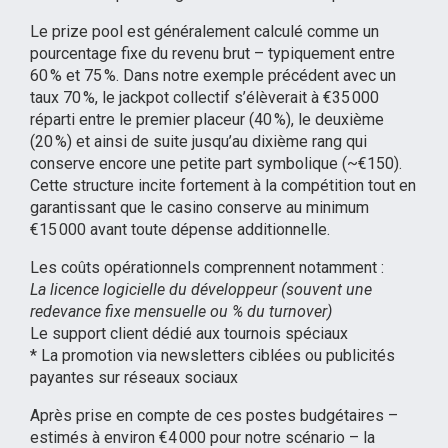
Le prize pool est généralement calculé comme un
pourcentage fixe du revenu brut – typiquement entre
60 % et 75 %. Dans notre exemple précédent avec un
taux 70 %, le jackpot collectif s’élèverait à €35 000
réparti entre le premier placeur (40 %), le deuxième
(20 %) et ainsi de suite jusqu’au dixième rang qui
conserve encore une petite part symbolique (~€150).
Cette structure incite fortement à la compétition tout en
garantissant que le casino conserve au minimum
€15 000 avant toute dépense additionnelle.
Les coûts opérationnels comprennent notamment :
La licence logicielle du développeur (souvent une
redevance fixe mensuelle ou % du turnover)
Le support client dédié aux tournois spéciaux
* La promotion via newsletters ciblées ou publicités
payantes sur réseaux sociaux
Après prise en compte de ces postes budgétaires –
estimés à environ €4 000 pour notre scénario – la