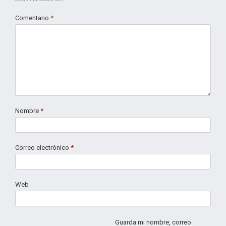
Comentario
*
Nombre
*
Correo electrónico
*
Web
Guarda mi nombre, correo