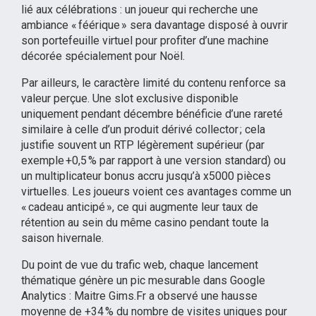
lié aux célébrations : un joueur qui recherche une
ambiance « féérique » sera davantage disposé à ouvrir
son portefeuille virtuel pour profiter d’une machine
décorée spécialement pour Noël.
Par ailleurs, le caractère limité du contenu renforce sa
valeur perçue. Une slot exclusive disponible
uniquement pendant décembre bénéficie d’une rareté
similaire à celle d’un produit dérivé collector ; cela
justifie souvent un RTP légèrement supérieur (par
exemple +0,5 % par rapport à une version standard) ou
un multiplicateur bonus accru jusqu’à x5000 pièces
virtuelles. Les joueurs voient ces avantages comme un
« cadeau anticipé », ce qui augmente leur taux de
rétention au sein du même casino pendant toute la
saison hivernale.
Du point de vue du trafic web, chaque lancement
thématique génère un pic mesurable dans Google
Analytics : Maitre Gims.Fr a observé une hausse
moyenne de +34 % du nombre de visites uniques pour