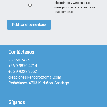
electrónico y web en este
navegador para la próxima vez
que comente.
Contáctenos
2 2356 7425
+56 9 9870 4714
+56 9 9322 3052
creaciones.kencorp@gmail.com
Peñablanca 4703 K, Ñuñoa, Santiago
Síganos