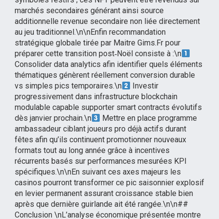
marchés secondaires générant ainsi source
additionnelle revenue secondaire non liée directement
au jeu traditionnel.\n\nEnfin recommandation
stratégique globale tirée par Maitre Gims.Fr pour
préparer cette transition post‑Noël consiste à :\n
Consolider data analytics afin identifier quels éléments
thématiques génèrent réellement conversion durable
vs simples pics temporaires.\n
Investir
progressivement dans infrastructure blockchain
modulable capable supporter smart contracts évolutifs
dès janvier prochain.\n
Mettre en place programme
ambassadeur ciblant joueurs pro déjà actifs durant
fêtes afin qu’ils continuent promotionner nouveaux
formats tout au long année grâce à incentives
récurrents basés sur performances mesurées KPI
spécifiques.\n\nEn suivant ces axes majeurs les
casinos pourront transformer ce pic saisonnier explosif
en levier permanent assurant croissance stable bien
après que dernière guirlande ait été rangée.\n\n##
Conclusion \nL’analyse économique présentée montre