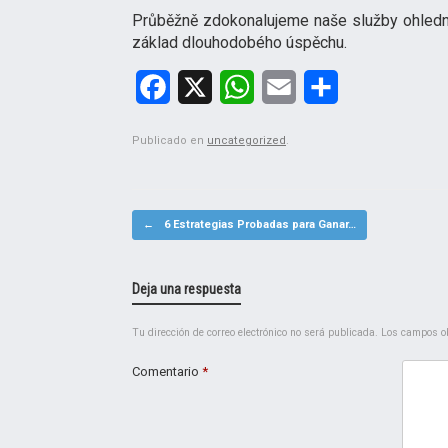
Průběžně zdokonalujeme naše služby ohledně 
základ dlouhodobého úspěchu.
F
X
W
E
C
a
h
m
o
Publicado en
uncategorized
.
c
a
a
m
e
t
i
p
NAVEGADOR DE ARTÍCULOS
b
s
l
a
←
6 Estrategias Probadas para Ganar…
o
A
r
Deja una respuesta
o
p
t
k
p
i
Tu dirección de correo electrónico no será publicada.
Los campos ob
r
Comentario
*