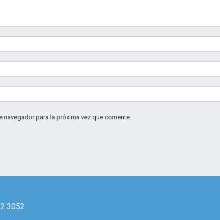
te navegador para la próxima vez que comente.
22 3052