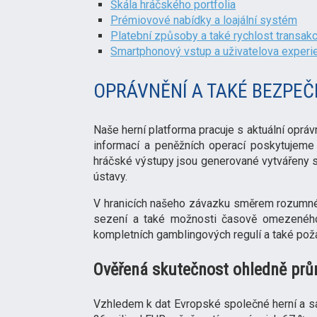
Škála hráčského portfolia
Prémiovové nabídky a loajální systém
Platební způsoby a také rychlost transakc
Smartphonový vstup a uživatelova experi
OPRÁVNĚNÍ A TAKÉ BEZPE
Naše herní platforma pracuje s aktuální opráv
informací a peněžních operací poskytujeme
hráčské výstupy jsou generované vytvářeny s
ústavy.
V hranicích našeho závazku směrem rozumném
sezení a také možnosti časově omezeného
kompletních gamblingových regulí a také poža
Ověřená skutečnost ohledně pr
Vzhledem k dat Evropské společné herní a s