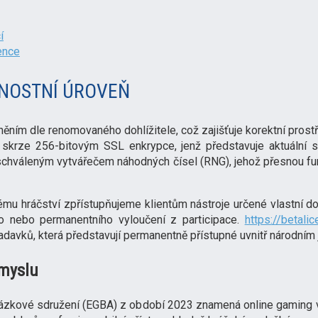
í
ence
ČNOSTNÍ ÚROVEŇ
něním dle renomovaného dohlížitele, což zajišťuje korektní pros
 skrze 256-bitovým SSL enkrypce, jenž představuje aktuální s
chváleným vytvářečem náhodných čísel (RNG), jehož přesnou fun
u hráčství zpřístupňujeme klientům nástroje určené vlastní do
 nebo permanentního vyloučení z participace.
https://betali
davků, která představují permanentně přístupné uvnitř národním 
ůmyslu
ázkové sdružení (EGBA) z období 2023 znamená online gaming v 