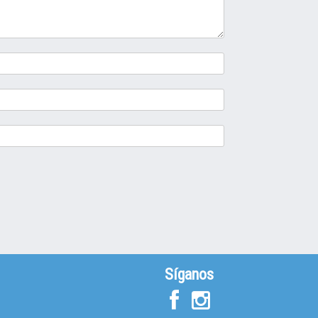
Síganos