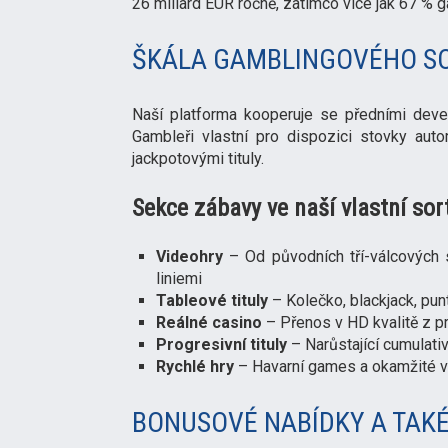
26 miliard EUR ročně, zatímco více jak 67 % 
ŠKÁLA GAMBLINGOVÉHO S
Naší platforma kooperuje se předními devel
Gambleři vlastní pro dispozici stovky autom
jackpotovými tituly.
Sekce zábavy ve naší vlastní so
Videohry
– Od původních tří-válcových s
liniemi
Tableové tituly
– Kolečko, blackjack, pun
Reálné casino
– Přenos v HD kvalitě z p
Progresivní tituly
– Narůstající cumulativ
Rychlé hry
– Havarní games a okamžité vy
BONUSOVÉ NABÍDKY A TAK