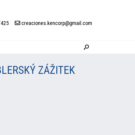
7425
creaciones.kencorp@gmail.com
BLERSKÝ ZÁŽITEK