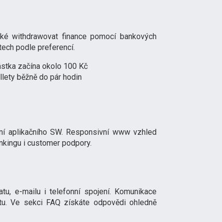
také withdrawovat finance pomocí bankových
tech podle preferencí.
částka začína okolo 100 Kč
lety běžně do pár hodin
ání aplikačního SW. Responsivní www vzhled
nkingu i customer podpory.
tu, e-mailu i telefonní spojení. Komunikace
tu. Ve sekci FAQ získáte odpovědi ohledně