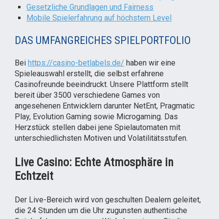
Gesetzliche Grundlagen und Fairness
Mobile Spielerfahrung auf höchstem Level
DAS UMFANGREICHES SPIELPORTFOLIO
Bei
https://casino-betlabels.de/
haben wir eine
Spieleauswahl erstellt, die selbst erfahrene
Casinofreunde beeindruckt. Unsere Plattform stellt
bereit über 3500 verschiedene Games von
angesehenen Entwicklern darunter NetEnt, Pragmatic
Play, Evolution Gaming sowie Microgaming. Das
Herzstück stellen dabei jene Spielautomaten mit
unterschiedlichsten Motiven und Volatilitätsstufen.
Live Casino: Echte Atmosphäre in
Echtzeit
Der Live-Bereich wird von geschulten Dealern geleitet,
die 24 Stunden um die Uhr zugunsten authentische