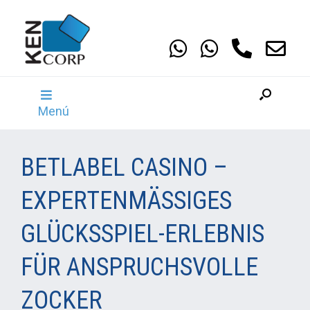
Saltar
al
contenido
Menú
BETLABEL CASINO –
EXPERTENMÄSSIGES G
LÜCKSSPIEL-ERLEBNIS F
ÜR ANSPRUCHSVOLLE Z
OCKER