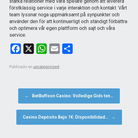
starka relationer med våra spelare genom att leverera
förstklassig service i varje interaktion och kontakt. Vårt
team lyssnar noga uppmärksamt på synpunkter och
använder den för att kontinuerligt och ständigt förbättra
och optimera vår egen plattform och sajt och våra
service.
F
X
W
E
C
a
h
m
o
Publicado en
uncategorized
.
c
a
a
m
e
t
i
p
b
s
l
a
NAVEGADOR DE ARTÍCULOS
←
BetBuffoon Casino: Volledige Gids ten…
o
A
r
o
p
t
Casino Depósito Bajo 1€: Disponibilidad…
→
k
p
i
r