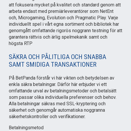
att fokusera mycket på kvalitet och standard genom att
arbeta endast med premiärleverantörer som NetEnt
och, Microgaming, Evolution och Pragmatic Play. Varje
individuellt spel i vårt egna sortiment och bibliotek har
genomgått omfattande rigorös noggrann testning för att
garantera rättvis och ärlig spelmekanik samt och
högsta RTP
SÄKRA OCH PÅLITLIGA OCH SNABBA
SAMT SMIDIGA TRANSAKTIONER
På BetPanda förstår vi här vikten och betydelsen av
enkla säkra betalningar. Därför här erbjuder vi ett
omfattande urval av betalningsmetoder och betalsätt
som passar olika individuella preferenser och behov.
Alla betalningar säkras med SSL-kryptering och
säkerhet och genomgår automatiska noggranna
säkerhetskontroller och verifikationer.
Betalningsmetod