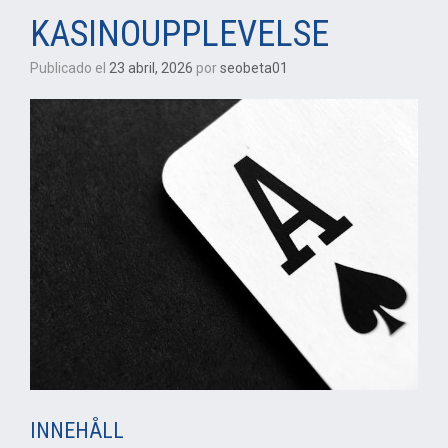
KASINOUPPLEVELSE
Publicado el
23 abril, 2026
por
seobeta01
INNEHÅLL