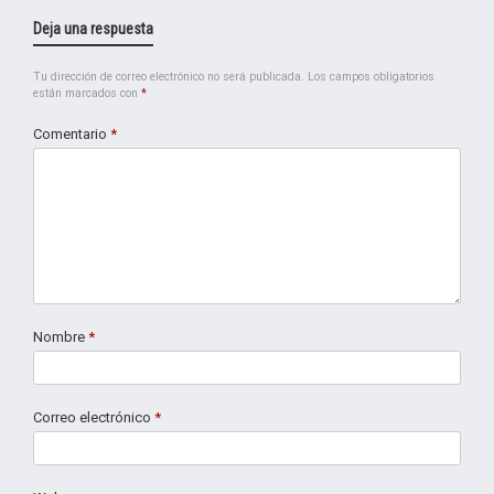
Deja una respuesta
Tu dirección de correo electrónico no será publicada.
Los campos obligatorios
están marcados con
*
Comentario
*
Nombre
*
Correo electrónico
*