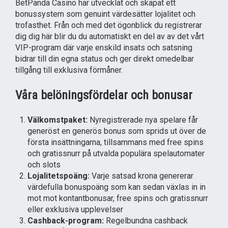
BetPanda Casino har utvecklat och skapat ett
bonussystem som genuint värdesätter lojalitet och
trofasthet. Från och med det ögonblick du registrerar
dig dig här blir du du automatiskt en del av av det vårt
VIP-program där varje enskild insats och satsning
bidrar till din egna status och ger direkt omedelbar
tillgång till exklusiva förmåner.
Våra belöningsfördelar och bonusar
Välkomstpaket:
Nyregistrerade nya spelare får
generöst en generös bonus som sprids ut över de
första insättningarna, tillsammans med free spins
och gratissnurr på utvalda populära spelautomater
och slots
Lojalitetspoäng:
Varje satsad krona genererar
värdefulla bonuspoäng som kan sedan växlas in in
mot mot kontantbonusar, free spins och gratissnurr
eller exklusiva upplevelser
Cashback-program:
Regelbundna cashback