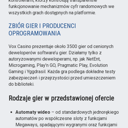
kontrolerami, którzy kontrolują transparentne
funkcjonowanie mechanizmów cyfr randomowych we
wszystkich grach dostępnych na platformie.
ZBIÓR GIER I PRODUCENCI
OPROGRAMOWANIA
Vox Casino prezentuje około 3500 gier od cenionych
deweloperów software’u gier. Działamy tylko z
autoryzowanymi deweloperami, np. jak NetEnt,
Microgaming, Play’n GO, Pragmatic Play, Evolution
Gaming i Yggdrasil. Każda gra podlega dokładne testy
zabezpieczeń i przejrzystości przed umieszczeniem
do biblioteki.
Rodzaje gier w przedstawionej ofercie
Automaty wideo
– od standardowych jednorękiego
automatów po współczesne sloty z funkcjami
Megaways, spadającymi wygranymi oraz funkcjami