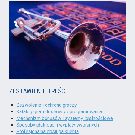
ZESTAWIENIE TREŚCI
Zezwolenie i ochrona graczy
Katalog gier i dostawcy oprogramowania
Mechanizm bonusów i systemy lojalnościowe
Sposoby płatności i wypłaty wygranych
Profesjonalna obsługa klienta