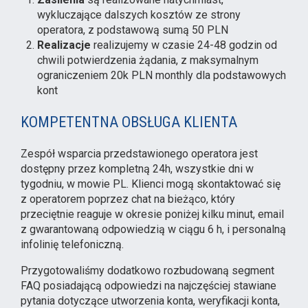
wykluczające dalszych kosztów ze strony
operatora, z podstawową sumą 50 PLN
Realizacje
realizujemy w czasie 24-48 godzin od
chwili potwierdzenia żądania, z maksymalnym
ograniczeniem 20k PLN monthly dla podstawowych
kont
KOMPETENTNA OBSŁUGA KLIENTA
Zespół wsparcia przedstawionego operatora jest
dostępny przez kompletną 24h, wszystkie dni w
tygodniu, w mowie PL. Klienci mogą skontaktować się
z operatorem poprzez chat na bieżąco, który
przeciętnie reaguje w okresie poniżej kilku minut, email
z gwarantowaną odpowiedzią w ciągu 6 h, i personalną
infolinię telefoniczną.
Przygotowaliśmy dodatkowo rozbudowaną segment
FAQ posiadającą odpowiedzi na najczęściej stawiane
pytania dotyczące utworzenia konta, weryfikacji konta,