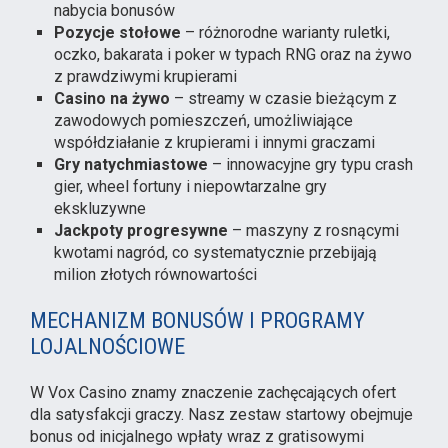
nabycia bonusów
Pozycje stołowe
– różnorodne warianty ruletki,
oczko, bakarata i poker w typach RNG oraz na żywo
z prawdziwymi krupierami
Casino na żywo
– streamy w czasie bieżącym z
zawodowych pomieszczeń, umożliwiające
współdziałanie z krupierami i innymi graczami
Gry natychmiastowe
– innowacyjne gry typu crash
gier, wheel fortuny i niepowtarzalne gry
ekskluzywne
Jackpoty progresywne
– maszyny z rosnącymi
kwotami nagród, co systematycznie przebijają
milion złotych równowartości
MECHANIZM BONUSÓW I PROGRAMY
LOJALNOŚCIOWE
W Vox Casino znamy znaczenie zachęcających ofert
dla satysfakcji graczy. Nasz zestaw startowy obejmuje
bonus od inicjalnego wpłaty wraz z gratisowymi