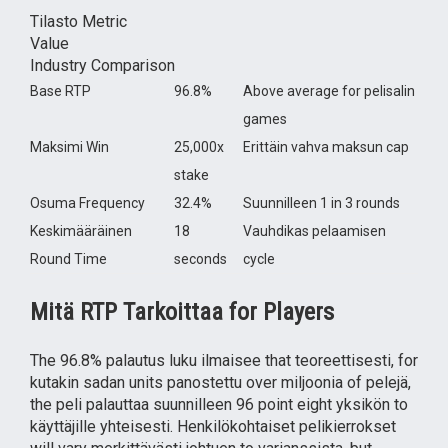
Tilasto Metric
Value
Industry Comparison
Base RTP
96.8%
Above average for pelisalin
games
Maksimi Win
25,000x
Erittäin vahva maksun cap
stake
Osuma Frequency
32.4%
Suunnilleen 1 in 3 rounds
Keskimääräinen
18
Vauhdikas pelaamisen
Round Time
seconds
cycle
Mitä RTP Tarkoittaa for Players
The 96.8% palautus luku ilmaisee that teoreettisesti, for
kutakin sadan units panostettu over miljoonia of pelejä,
the peli palauttaa suunnilleen 96 point eight yksikön to
käyttäjille yhteisesti. Henkilökohtaiset pelikierrokset