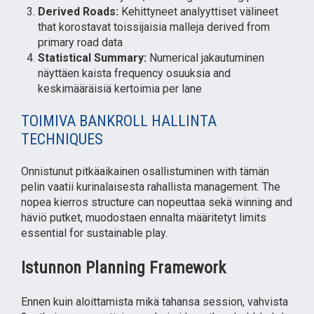
Derived Roads:
Kehittyneet analyyttiset välineet
that korostavat toissijaisia malleja derived from
primary road data
Statistical Summary:
Numerical jakautuminen
näyttäen kaista frequency osuuksia and
keskimääräisiä kertoimia per lane
TOIMIVA BANKROLL HALLINTA
TECHNIQUES
Onnistunut pitkäaikainen osallistuminen with tämän
pelin vaatii kurinalaisesta rahallista management. The
nopea kierros structure can nopeuttaa sekä winning and
häviö putket, muodostaen ennalta määritetyt limits
essential for sustainable play.
Istunnon Planning Framework
Ennen kuin aloittamista mikä tahansa session, vahvista