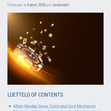
Publicado el
4 abril, 2026
por
seobeta01
LUETTELO OF CONTENTS
Miten Meidän Game Toimii and Core Mechanics