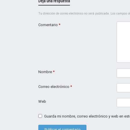
Deja una respuesta
o
p
t
k
p
i
Tu dirección de correo electrónico no será publicada.
Los campos ob
r
Comentario
*
Nombre
*
Correo electrónico
*
Web
Guarda mi nombre, correo electrónico y web en es