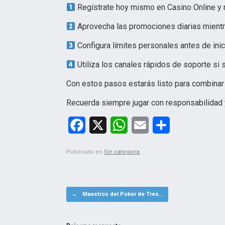
Regístrate hoy mismo en Casino Online y 
Aprovecha las promociones diarias mientra
Configura límites personales antes de inic
Utiliza los canales rápidos de soporte si
Con estos pasos estarás listo para combinar d
Recuerda siempre jugar con responsabilidad y
F
X
W
E
C
a
h
m
o
Publicado en
Sin categoría
.
c
a
a
m
e
t
i
p
NAVEGADOR DE ARTÍCULOS
b
s
l
a
←
Maestros del Poker de Tres…
o
A
r