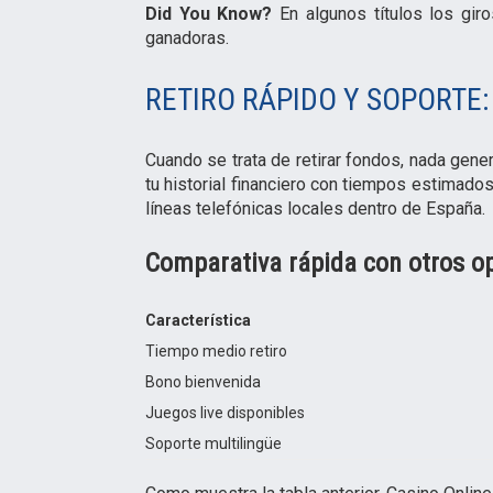
Did You Know?
En algunos títulos los gir
ganadoras.
RETIRO RÁPIDO Y SOPORTE:
Cuando se trata de retirar fondos, nada gene
tu historial financiero con tiempos estimados
líneas telefónicas locales dentro de España.
Comparativa rápida con otros o
Característica
Tiempo medio retiro
Bono bienvenida
Juegos live disponibles
Soporte multilingüe