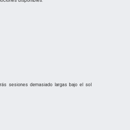
mociones disponibles.
arás sesiones demasiado largas bajo el sol