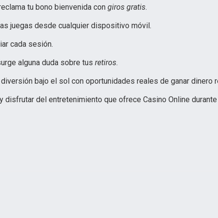
reclama tu bono bienvenida con
giros gratis
.
s juegas desde cualquier dispositivo móvil.
iar cada sesión.
 surge alguna duda sobre tus
retiros
.
iversión bajo el sol con oportunidades reales de ganar dinero rea
 disfrutar del entretenimiento que ofrece Casino Online durante 