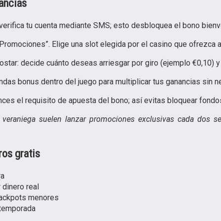
ancias
 verifica tu cuenta mediante SMS; esto desbloquea el bono bienv
romociones”. Elige una slot elegida por el casino que ofrezca al
star: decide cuánto deseas arriesgar por giro (ejemplo €0,10) y
das bonus dentro del juego para multiplicar tus ganancias sin 
nces el requisito de apuesta del bono; así evitas bloquear fond
a veraniega suelen lanzar promociones exclusivas cada dos se
ros gratis
ra
 dinero real
 jackpots menores
a temporada