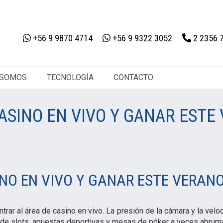
+56 9 9870 4714
+56 9 9322 3052
2 2356 
 SOMOS
TECNOLOGÍA
CONTACTO
SINO EN VIVO Y GANAR ESTE
NO EN VIVO Y GANAR ESTE VERANO
trar al área de casino en vivo. La presión de la cámara y la vel
ta de slots, apuestas deportivas y mesas de póker a veces abru