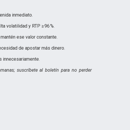
enida inmediato.
ta volatilidad y RTP ≥ 96 %.
 mantén ese valor constante.
necesidad de apostar más dinero.
os innecesariamente.
manas; suscríbete al boletín para no perder