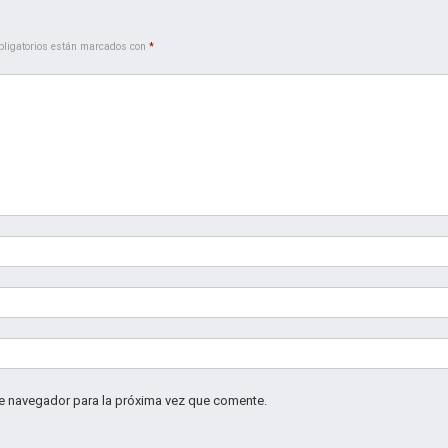
ligatorios están marcados con
*
te navegador para la próxima vez que comente.