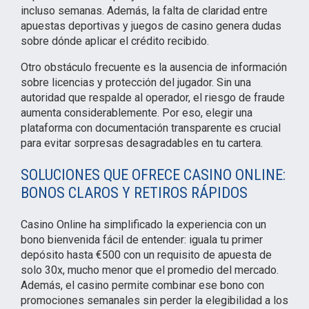
incluso semanas. Además, la falta de claridad entre
apuestas deportivas y juegos de casino genera dudas
sobre dónde aplicar el crédito recibido.
Otro obstáculo frecuente es la ausencia de información
sobre licencias y protección del jugador. Sin una
autoridad que respalde al operador, el riesgo de fraude
aumenta considerablemente. Por eso, elegir una
plataforma con documentación transparente es crucial
para evitar sorpresas desagradables en tu cartera.
SOLUCIONES QUE OFRECE CASINO ONLINE:
BONOS CLAROS Y RETIROS RÁPIDOS
Casino Online ha simplificado la experiencia con un
bono bienvenida fácil de entender: iguala tu primer
depósito hasta €500 con un requisito de apuesta de
solo 30x, mucho menor que el promedio del mercado.
Además, el casino permite combinar ese bono con
promociones semanales sin perder la elegibilidad a los