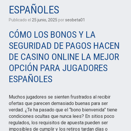
ESPAÑOLES
Publicado el
25 junio, 2025
por
seobeta01
CÓMO LOS BONOS Y LA
SEGURIDAD DE PAGOS HACEN
DE CASINO ONLINE LA MEJOR
OPCIÓN PARA JUGADORES
ESPAÑOLES
Muchos jugadores se sienten frustrados al recibir
ofertas que parecen demasiado buenas para ser
verdad. ¿Te ha pasado que el “bono bienvenida” tiene
condiciones ocultas que nunca lees? En sitios poco
regulados, los requisitos de apuesta pueden ser
imposibles de cumplir y los retiros tardan días o