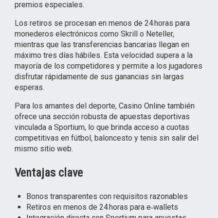
premios especiales.
Los retiros se procesan en menos de 24 horas para
monederos electrónicos como Skrill o Neteller,
mientras que las transferencias bancarias llegan en
máximo tres días hábiles. Esta velocidad supera a la
mayoría de los competidores y permite a los jugadores
disfrutar rápidamente de sus ganancias sin largas
esperas.
Para los amantes del deporte, Casino Online también
ofrece una sección robusta de apuestas deportivas
vinculada a Sportium, lo que brinda acceso a cuotas
competitivas en fútbol, baloncesto y tenis sin salir del
mismo sitio web.
Ventajas clave
Bonos transparentes con requisitos razonables
Retiros en menos de 24 horas para e‑wallets
Integración directa con Sportium para apuestas