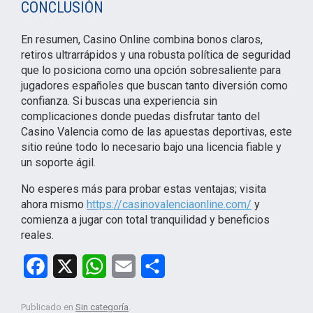
CONCLUSIÓN
En resumen, Casino Online combina bonos claros,
retiros ultrarrápidos y una robusta política de seguridad
que lo posiciona como una opción sobresaliente para
jugadores españoles que buscan tanto diversión como
confianza. Si buscas una experiencia sin
complicaciones donde puedas disfrutar tanto del
Casino Valencia como de las apuestas deportivas, este
sitio reúne todo lo necesario bajo una licencia fiable y
un soporte ágil.
No esperes más para probar estas ventajas; visita
ahora mismo
https://casinovalenciaonline.com/
y
comienza a jugar con total tranquilidad y beneficios
reales.
F
X
W
E
C
a
h
m
o
Publicado en
Sin categoría
.