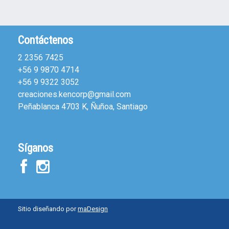
Contáctenos
2 2356 7425
+56 9 9870 4714
+56 9 9322 3052
creaciones.kencorp@gmail.com
Peñablanca 4703 K, Ñuñoa, Santiago
Síganos
Sitio diseñando por
maDesign