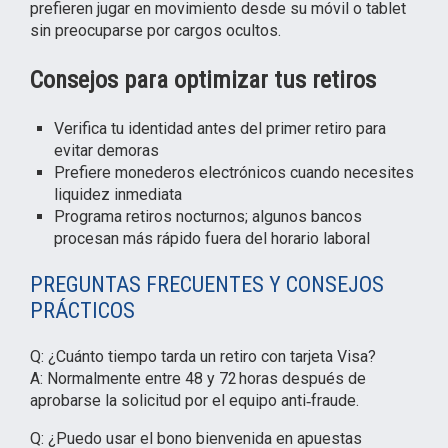
prefieren jugar en movimiento desde su móvil o tablet
sin preocuparse por cargos ocultos.
Consejos para optimizar tus retiros
Verifica tu identidad antes del primer retiro para
evitar demoras
Prefiere monederos electrónicos cuando necesites
liquidez inmediata
Programa retiros nocturnos; algunos bancos
procesan más rápido fuera del horario laboral
PREGUNTAS FRECUENTES Y CONSEJOS
PRÁCTICOS
Q: ¿Cuánto tiempo tarda un retiro con tarjeta Visa?
A: Normalmente entre 48 y 72 horas después de
aprobarse la solicitud por el equipo anti‑fraude.
Q: ¿Puedo usar el bono bienvenida en apuestas