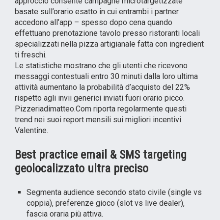
approccio consente campagne microtargetizzate
basate sull’orario esatto in cui entrambi i partner
accedono all’app – spesso dopo cena quando
effettuano prenotazione tavolo presso ristoranti locali
specializzati nella pizza artigianale fatta con ingredient​
ti freschi.
Le statistiche mostrano che gli utenti che ricevono
messaggi contestuali entro 30 minuti dalla loro ultima
attività aumentano la probabilità d’acquisto del 22%
rispetto agli invii generici inviati fuori orario picco.
Pizzeriadimatteo.Com riporta regolarmente questi
trend nei suoi report mensili sui migliori incentivi
Valentine​.
Best practice email & SMS targeting
geolocalizzato ultra preciso
Segmenta audience secondo stato civile (single vs
coppia), preferenze gioco (slot vs live dealer),
fascia oraria più attiva.