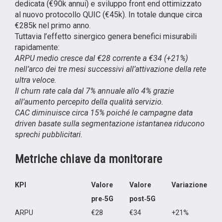
dedicata (€90k annui) e sviluppo front end ottimizzato
al nuovo protocollo QUIC (€45k). In totale dunque circa
€285k nel primo anno.
Tuttavia l’effetto sinergico genera benefici misurabili
rapidamente:
ARPU medio cresce dal €28 corrente a €34 (+21%)
nell’arco dei tre mesi successivi all’attivazione della rete
ultra veloce.
Il churn rate cala dal ​7%​ annuale allo ​4%​ grazie
all’aumento percepito della qualità servizio.
CAC diminuisce circa ​15%​ poiché le campagne data
driven basate sulla segmentazione istantanea riducono
sprechi pubblicitari.
Metriche chiave da monitorare
KPI
Valore
Valore
Variazione
pre‑5G
post‑5G
ARPU
€28
€34
+21%