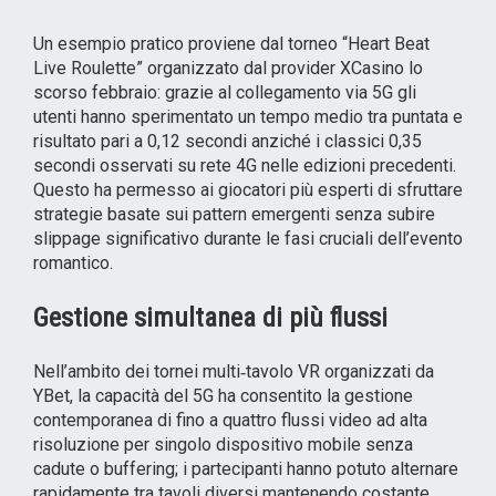
Un esempio pratico proviene dal torneo “Heart Beat
Live Roulette” organizzato dal provider XCasino lo
scorso febbraio: grazie al collegamento via 5G gli
utenti hanno sperimentato un tempo medio tra puntata e
risultato pari a 0,12 secondi anziché i classici 0,35
secondi osservati su rete 4G nelle edizioni precedenti.
Questo ha permesso ai giocatori più esperti di sfruttare
strategie basate sui pattern emergenti senza subire
slippage significativo durante le fasi cruciali dell’evento
romantico.
Gestione simultanea di più flussi
Nell’ambito dei tornei multi‑tavolo VR organizzati da
YBet, la capacità del 5G ha consentito la gestione
contemporanea di fino a quattro flussi video ad alta
risoluzione per singolo dispositivo mobile senza
cadute o buffering; i partecipanti hanno potuto alternare
rapidamente tra tavoli diversi mantenendo costante