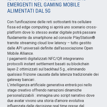
EMERGENTI NEL GAMING MOBILE
ALIMENTATI DAL 5G
Con l’unificazione delle reti sottostanti tra cellulare
fissa ed edge computing si aprirà uno scenario cross-
platform dove lo stesso avatar digitale potrà passare
fluidamente da smartphone ad console PlayStation®
tramite streaming cloud low latency – tutto gestito
dalle API universali definite dall’associazione Open
Mobile Alliance.
I pagamenti digitalizzati NFC/QR integreranno
protocolli instant settlement basati su blockchain
layer‑2 ottimizzati sul backhaul 5 g , eliminando
qualsiasi frizione causata dalla latenza tradizionale dei
gateway bancari .
L’intelligenza artificiale generativa entrerà poi nello
stage creativo offrendo narrazioni dinamiche
personalizzabili : immagina uno script narrativo dove
due avatar vivono una storia d’amore evolutiva
influenzata dalle decision­e real time prese dal