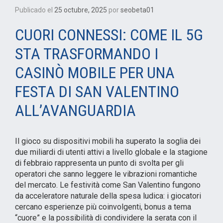
Publicado el
25 octubre, 2025
por
seobeta01
CUORI CONNESSI: COME IL 5G
STA TRASFORMANDO I
CASINÒ MOBILE PER UNA
FESTA DI SAN VALENTINO
ALL’AVANGUARDIA
Il gioco su dispositivi mobili ha superato la soglia dei
due miliardi di utenti attivi a livello globale e la stagione
di febbraio rappresenta un punto di svolta per gli
operatori che sanno leggere le vibrazioni romantiche
del mercato. Le festività come San Valentino fungono
da acceleratore naturale della spesa ludica: i giocatori
cercano esperienze più coinvolgenti, bonus a tema
“cuore” e la possibilità di condividere la serata con il