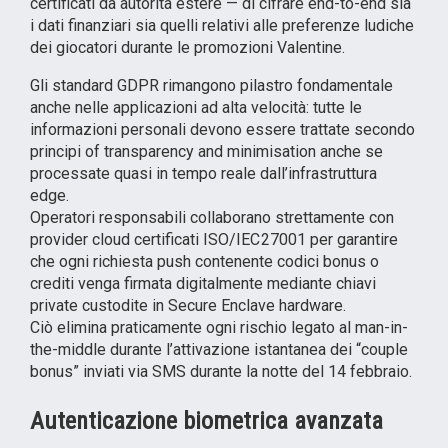
certificati da autorità estere — di cifrare end-to-end sia
i dati finanziari sia quelli relativi alle preferenze ludiche
dei giocatori durante le promozioni Valentine​.
Gli standard GDPR rimangono pilastro fondamentale
anche nelle applicazioni ad alta velocità: tutte le
informazioni personali devono essere trattate secondo
principi of transparency and minimisation anche se
processate quasi in tempo reale dall’infrastruttura
edge.
Operatori responsabili collaborano strettamente con
provider cloud certificati ISO/IEC 27001 per garantire
che ogni richiesta push contenente codici bonus o
crediti venga firmata digitalmente mediante chiavi
private custodite in Secure Enclave hardware.
Ciò elimina praticamente ogni rischio legato al man-in-
the-middle durante l’attivazione istantanea dei “couple
bonus” inviati via SMS durante la notte del 14 febbraio.
Autenticazione biometrica avanzata