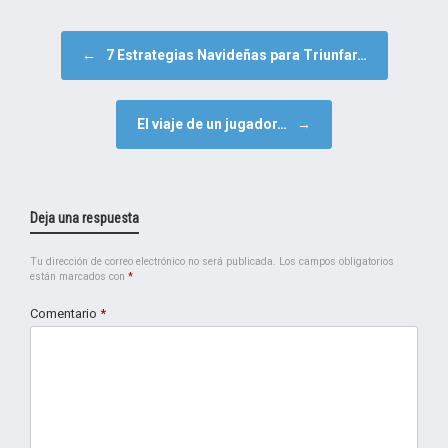
e
t
i
p
b
s
l
a
NAVEGADOR DE ARTÍCULOS
←
7 Estrategias Navideñas para Triunfar…
o
A
r
o
p
t
El viaje de un jugador…
→
k
p
i
r
Deja una respuesta
Tu dirección de correo electrónico no será publicada.
Los campos obligatorios
están marcados con
*
Comentario
*