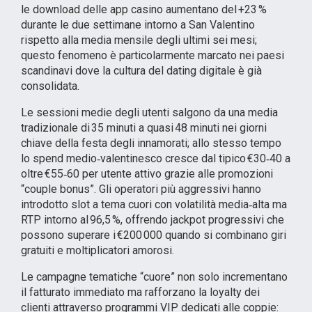
le download delle app casino aumentano del +23 %
durante le due settimane intorno a San Valentino
rispetto alla media mensile degli ultimi sei mesi;
questo fenomeno è particolarmente marcato nei paesi
scandinavi dove la cultura del dating digitale è già
consolidata.
Le sessioni medie degli utenti salgono da una media
tradizionale di 35 minuti a quasi 48 minuti nei giorni
chiave della festa degli innamorati; allo stesso tempo
lo spend medio‑valentinesco cresce dal tipico €30‑40 a
oltre €55‑60 per utente attivo grazie alle promozioni
“couple bonus”. Gli operatori più aggressivi hanno
introdotto slot a tema cuori con volatilità media‑alta ma
RTP intorno al 96,5 %, offrendo jackpot progressivi che
possono superare i €200 000 quando si combinano giri
gratuiti e moltiplicatori amorosi.
Le campagne tematiche “cuore” non solo incrementano
il fatturato immediato ma rafforzano la loyalty dei
clienti attraverso programmi VIP dedicati alle coppie: