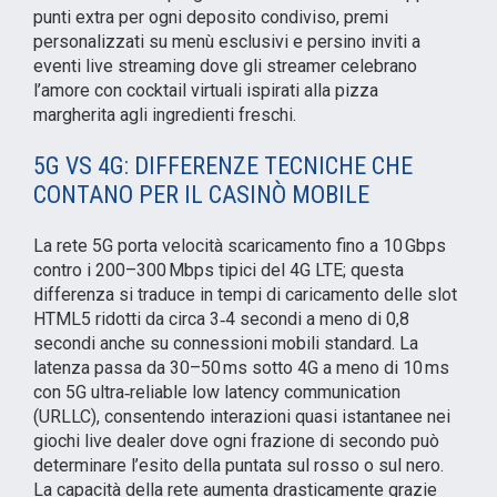
punti extra per ogni deposito condiviso, premi
personalizzati su menù esclusivi e persino inviti a
eventi live streaming dove gli streamer celebrano
l’amore con cocktail virtuali ispirati alla pizza
margherita agli ingredienti freschi.
5G VS 4G: DIFFERENZE TECNICHE CHE
CONTANO PER IL CASINÒ MOBILE
La rete 5G porta velocità scaricamento fino a 10 Gbps
contro i 200–300 Mbps tipici del 4G LTE; questa
differenza si traduce in tempi di caricamento delle slot
HTML5 ridotti da circa 3‑4 secondi a meno di 0,8
secondi anche su connessioni mobili standard. La
latenza passa da 30–50 ms sotto 4G a meno di 10 ms
con 5G ultra‑reliable low latency communication
(URLLC), consentendo interazioni quasi istantanee nei
giochi live dealer dove ogni frazione di secondo può
determinare l’esito della puntata sul rosso o sul nero.
La capacità della rete aumenta drasticamente grazie