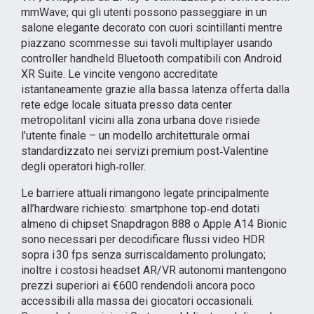
mmWave; qui gli utenti possono passeggiare in un
salone elegante decorato con cuori scintillanti mentre
piazzano scommesse sui tavoli multiplayer usando
controller handheld Bluetooth compatibili con Android
XR Suite. Le vincite vengono accreditate
istantaneamente grazie alla bassa latenza offerta dalla
rete edge locale situata presso data center
metropolitanI vicini alla zona urbana dove risiede
l’utente finale – un modello architetturale ormai
standardizzato nei servizi premium post‑Valentine
degli operatori high‑roller.
Le barriere attuali rimangono legate principalmente
all’hardware richiesto: smartphone top‑end dotati
almeno di chipset Snapdragon 888 o Apple A14 Bionic
sono necessari per decodificare flussi video HDR
sopra i 30 fps senza surriscaldamento prolungato;
inoltre i costosi headset AR/VR autonomi mantengono
prezzi superiori ai €600 rendendoli ancora poco
accessibili alla massa dei giocatori occasionali.