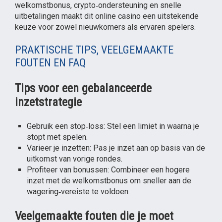
welkomstbonus, crypto‑ondersteuning en snelle
uitbetalingen maakt dit online casino een uitstekende
keuze voor zowel nieuwkomers als ervaren spelers.
PRAKTISCHE TIPS, VEELGEMAAKTE
FOUTEN EN FAQ
Tips voor een gebalanceerde
inzetstrategie
Gebruik een stop‑loss: Stel een limiet in waarna je
stopt met spelen.
Varieer je inzetten: Pas je inzet aan op basis van de
uitkomst van vorige rondes.
Profiteer van bonussen: Combineer een hogere
inzet met de welkomstbonus om sneller aan de
wagering‑vereiste te voldoen.
Veelgemaakte fouten die je moet