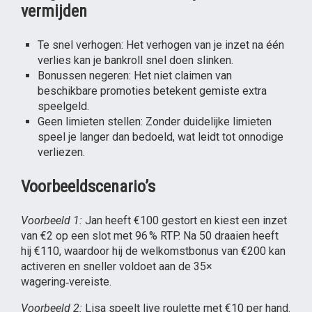
vermijden
Te snel verhogen: Het verhogen van je inzet na één
verlies kan je bankroll snel doen slinken.
Bonussen negeren: Het niet claimen van
beschikbare promoties betekent gemiste extra
speelgeld.
Geen limieten stellen: Zonder duidelijke limieten
speel je langer dan bedoeld, wat leidt tot onnodige
verliezen.
Voorbeeldscenario’s
Voorbeeld 1:
Jan heeft €100 gestort en kiest een inzet
van €2 op een slot met 96 % RTP. Na 50 draaien heeft
hij €110, waardoor hij de welkomstbonus van €200 kan
activeren en sneller voldoet aan de 35×
wagering‑vereiste.
Voorbeeld 2:
Lisa speelt live roulette met €10 per hand.