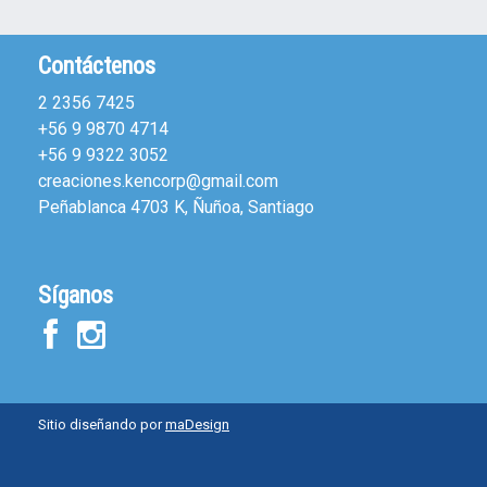
Contáctenos
2 2356 7425
+56 9 9870 4714
+56 9 9322 3052
creaciones.kencorp@gmail.com
Peñablanca 4703 K, Ñuñoa, Santiago
Síganos
Sitio diseñando por
maDesign