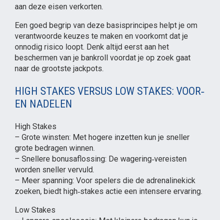
aan deze eisen verkorten.
Een goed begrip van deze basisprincipes helpt je om
verantwoorde keuzes te maken en voorkomt dat je
onnodig risico loopt. Denk altijd eerst aan het
beschermen van je bankroll voordat je op zoek gaat
naar de grootste jackpots.
HIGH STAKES VERSUS LOW STAKES: VOOR‑
EN NADELEN
High Stakes
– Grote winsten: Met hogere inzetten kun je sneller
grote bedragen winnen.
– Snellere bonusaflossing: De wagering‑vereisten
worden sneller vervuld.
– Meer spanning: Voor spelers die de adrenalinekick
zoeken, biedt high‑stakes actie een intensere ervaring.
Low Stakes