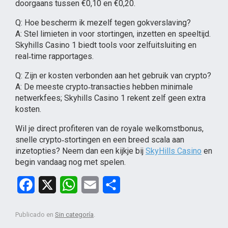
doorgaans tussen €0,10 en €0,20.
Q: Hoe bescherm ik mezelf tegen gokverslaving?
A: Stel limieten in voor stortingen, inzetten en speeltijd.
Skyhills Casino 1 biedt tools voor zelfuitsluiting en
real‑time rapportages.
Q: Zijn er kosten verbonden aan het gebruik van crypto?
A: De meeste crypto‑transacties hebben minimale
netwerkfees; Skyhills Casino 1 rekent zelf geen extra
kosten.
Wil je direct profiteren van de royale welkomstbonus,
snelle crypto‑stortingen en een breed scala aan
inzetopties? Neem dan een kijkje bij
SkyHills Casino
en
begin vandaag nog met spelen.
F
X
W
E
C
a
h
m
o
Publicado en
Sin categoría
.
c
a
a
m