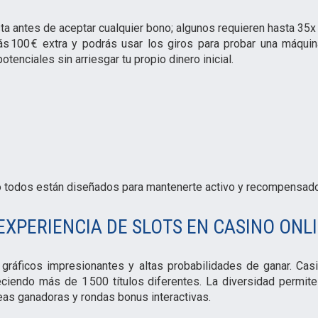
ta antes de aceptar cualquier bono; algunos requieren hasta 35x 
irás 100 € extra y podrás usar los giros para probar una máq
tenciales sin arriesgar tu propio dinero inicial.
o todos están diseñados para mantenerte activo y recompensado
EXPERIENCIA DE SLOTS EN CASINO ONL
gráficos impresionantes y altas probabilidades de ganar. Cas
ciendo más de 1 500 títulos diferentes. La diversidad permit
neas ganadoras y rondas bonus interactivas.