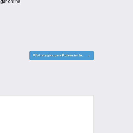
ar online.
8 Estrategias para Potenciar tu…
→