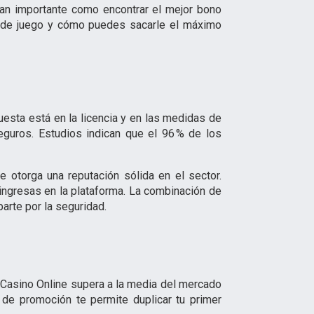
 tan importante como encontrar el mejor bono
os de juego y cómo puedes sacarle el máximo
esta está en la licencia y en las medidas de
seguros. Estudios indican que el 96 % de los
e otorga una reputación sólida en el sector.
 ingresas en la plataforma. La combinación de
arte por la seguridad.
de Casino Online supera a la media del mercado
 de promoción te permite duplicar tu primer