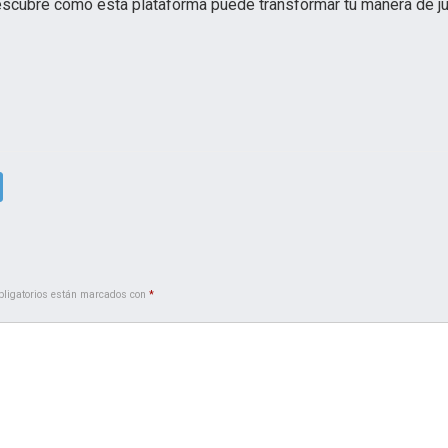
cubre cómo esta plataforma puede transformar tu manera de jug
ligatorios están marcados con
*