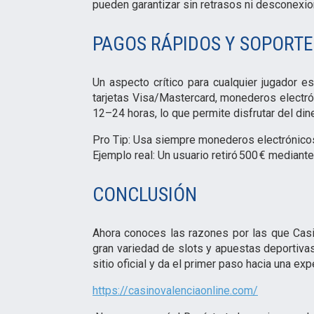
pueden garantizar sin retrasos ni desconex
PAGOS RÁPIDOS Y SOPORTE 
Un aspecto crítico para cualquier jugador e
tarjetas Visa/Mastercard, monederos electró
12–24 horas, lo que permite disfrutar del dine
Pro Tip: Usa siempre monederos electrónicos
Ejemplo real: Un usuario retiró 500 € mediant
CONCLUSIÓN
Ahora conoces las razones por las que Cas
gran variedad de slots y apuestas deportivas
sitio oficial y da el primer paso hacia una exp
https://casinovalenciaonline.com/