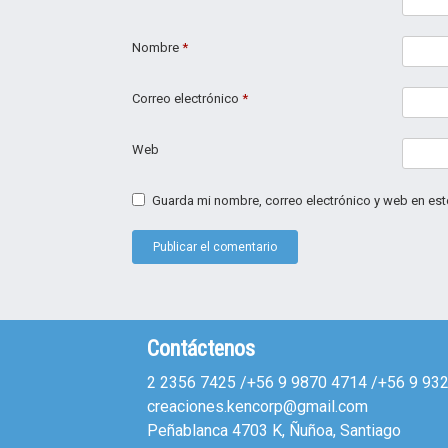
Nombre
*
Correo electrónico
*
Web
Guarda mi nombre, correo electrónico y web en es
Contáctenos
2 2356 7425
/
+56 9 9870 4714
/
+56 9 93
creaciones.kencorp@gmail.com
Peñablanca 4703 K, Ñuñoa, Santiago