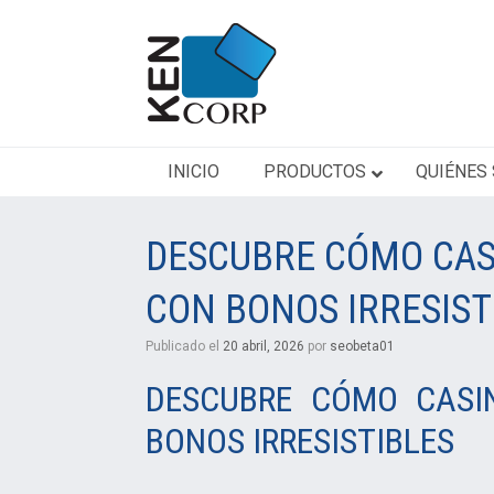
Saltar
al
contenido
INICIO
PRODUCTOS
QUIÉNES
DESCUBRE CÓMO CAS
CON BONOS IRRESIST
Publicado el
20 abril, 2026
por
seobeta01
DESCUBRE CÓMO CASI
BONOS IRRESISTIBLES