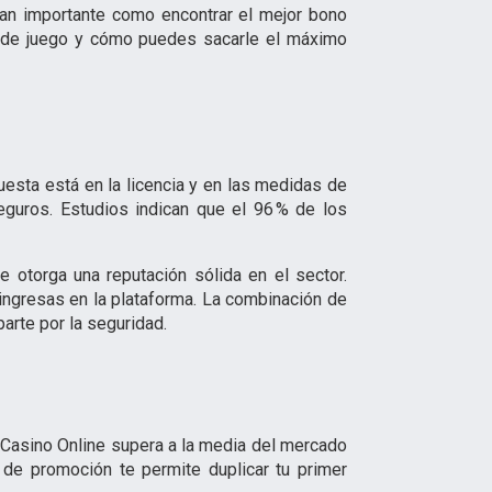
 tan importante como encontrar el mejor bono
os de juego y cómo puedes sacarle el máximo
esta está en la licencia y en las medidas de
seguros. Estudios indican que el 96 % de los
e otorga una reputación sólida en el sector.
 ingresas en la plataforma. La combinación de
arte por la seguridad.
de Casino Online supera a la media del mercado
 de promoción te permite duplicar tu primer