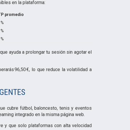
ibles en la plataforma:
TP promedio
 %
 %
 %
ue ayuda a prolongar tu sesión sin agotar el
arás 96,50 €, lo que reduce la volatilidad a
IGENTES
e cubre fútbol, baloncesto, tenis y eventos
treaming integrado en la misma página web.
ve y que solo plataformas con alta velocidad