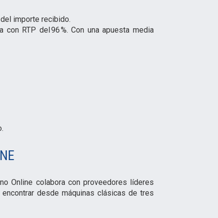
del importe recibido.
uina con RTP del 96 %. Con una apuesta media
.
INE
ino Online colabora con proveedores líderes
e encontrar desde máquinas clásicas de tres