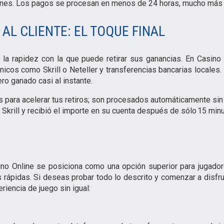
iones. Los pagos se procesan en menos de 24 horas, mucho má
AL CLIENTE: EL TOQUE FINAL
s la rapidez con la que puede retirar sus ganancias. En Casi
nicos como Skrill o Neteller y transferencias bancarias locales
ro ganado casi al instante.
 para acelerar tus retiros; son procesados automáticamente sin 
e Skrill y recibió el importe en su cuenta después de sólo 15 minu
ino Online se posiciona como una opción superior para jugado
 rápidas. Si deseas probar todo lo descrito y comenzar a disfrut
eriencia de juego sin igual: