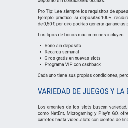
depósito sin condiciones ocultas.
Pro Tip: Lee siempre los requisitos de apues
Ejemplo práctico: si depositas 100 €, recib
de 0,50 € por giro podrías generar ganancias po
Los tipos de bonos más comunes incluyen:
Bono sin depósito
Recarga semanal
Giros gratis en nuevas slots
Programa VIP con cashback
Cada uno tiene sus propias condiciones, per
VARIEDAD DE JUEGOS Y LA 
Los amantes de los slots buscan variedad, 
como NetEnt, Microgaming y Play’n GO, ofre
carretes hasta video‑slots con cientos de lí