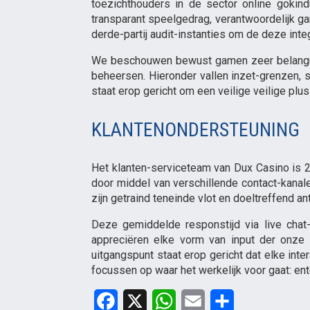
toezichthouders in de sector online gokind
transparant speelgedrag, verantwoordelijk g
derde-partij audit-instanties om de deze in
We beschouwen bewust gamen zeer belangrij
beheersen. Hieronder vallen inzet-grenzen, s
staat erop gericht om een veilige veilige pl
KLANTENONDERSTEUNING
Het klanten-serviceteam van Dux Casino is 2
door middel van verschillende contact-kanale
zijn getraind teneinde vlot en doeltreffend
Deze gemiddelde responstijd via live chat
appreciëren elke vorm van input der onze
uitgangspunt staat erop gericht dat elke inte
focussen op waar het werkelijk voor gaat: ent
F
X
W
E
C