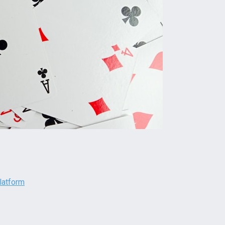
latform