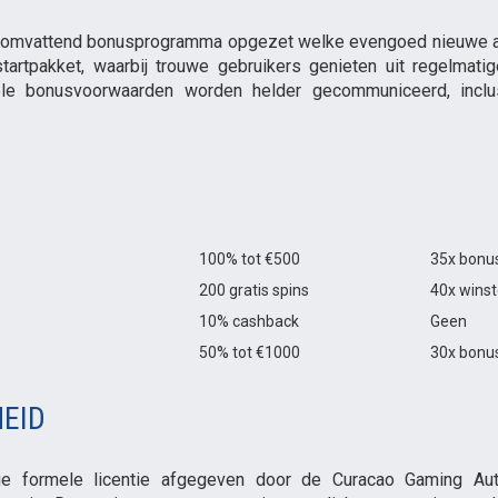
eelomvattend bonusprogramma opgezet welke evengoed nieuwe a
tartpakket, waarbij trouwe gebruikers genieten uit regelmati
le bonusvoorwaarden worden helder gecommuniceerd, inclusi
100% tot €500
35x bonu
200 gratis spins
40x wins
10% cashback
Geen
50% tot €1000
30x bonu
EID
ge formele licentie afgegeven door de Curacao Gaming Au