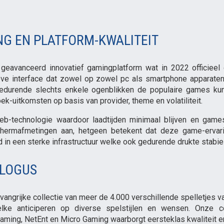
NG EN PLATFORM-KWALITEIT
geavanceerd innovatief gamingplatform wat in 2022 officieel 
ieve interface dat zowel op zowel pc als smartphone apparate
gedurende slechts enkele ogenblikken de populaire games ku
oek-uitkomsten op basis van provider, theme en volatiliteit.
-technologie waardoor laadtijden minimaal blijven en game
chermafmetingen aan, hetgeen betekent dat deze game-ervaring
rd in een sterke infrastructuur welke ook gedurende drukte stabie
ALOGUS
ngrijke collectie van meer de 4.000 verschillende spelletjes 
elke anticiperen op diverse spelstijlen en wensen. Onze 
aming, NetEnt en Micro Gaming waarborgt eersteklas kwaliteit en