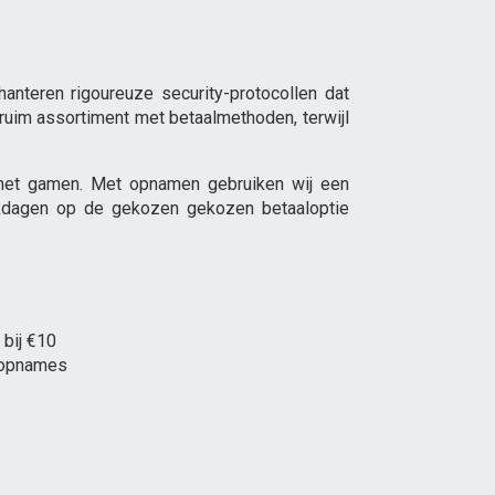
nteren rigoureuze security-protocollen dat
ruim assortiment met betaalmethoden, terwijl
et het gamen. Met opnamen gebruiken wij een
rkdagen op de gekozen gekozen betaaloptie
 bij €10
r opnames