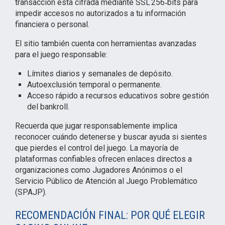
transacción está cifrada mediante SSL 256‑bits para
impedir accesos no autorizados a tu información
financiera o personal.
El sitio también cuenta con herramientas avanzadas
para el juego responsable:
Límites diarios y semanales de depósito.
Autoexclusión temporal o permanente.
Acceso rápido a recursos educativos sobre gestión
del bankroll.
Recuerda que jugar responsablemente implica
reconocer cuándo detenerse y buscar ayuda si sientes
que pierdes el control del juego. La mayoría de
plataformas confiables ofrecen enlaces directos a
organizaciones como Jugadores Anónimos o el
Servicio Público de Atención al Juego Problemático
(SPAJP).
RECOMENDACIÓN FINAL: POR QUÉ ELEGIR