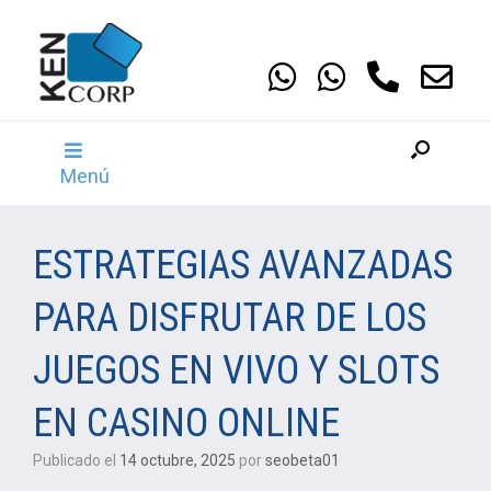
Saltar
al
contenido
Menú
ESTRATEGIAS AVANZADAS
PARA DISFRUTAR DE LOS
JUEGOS EN VIVO Y SLOTS
EN CASINO ONLINE
Publicado el
14 octubre, 2025
por
seobeta01