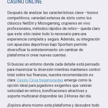
CASINO ONLINE
Después de analizar las características clave —bonos
competitivos, variedad extensa de slots como los
clásicos NetEnt y Microgaming, crupieres en vivo
profesionales, métodos rápidos de retiro— queda claro
que este sitio reúne todo lo necesario para una
experiencia completa y segura. Además, su integración
con apuestas deportivas bajo Sportium permite
diversificar tu entretenimiento sin cambiar de
plataforma ni crear nuevas cuentas.
Si buscas un entorno donde cada detalle está pensado
para maximizar tu diversión mientras mantienes control
total sobre tus finanzas, nuestra recomendación es
clara:
Casino Cirsa tragamonedas
emerge como la
opción ideal para jugadores exigentes que valoran
velocidad en retiros, bonificaciones atractivas y
soporte multicanal disponible las 24 horas del día.
¡Explora ahora mismo esta plataforma y descubre todo