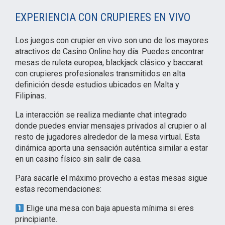
EXPERIENCIA CON CRUPIERES EN VIVO
Los juegos con crupier en vivo son uno de los mayores
atractivos de Casino Online hoy día. Puedes encontrar
mesas de ruleta europea, blackjack clásico y baccarat
con crupieres profesionales transmitidos en alta
definición desde estudios ubicados en Malta y
Filipinas.
La interacción se realiza mediante chat integrado
donde puedes enviar mensajes privados al crupier o al
resto de jugadores alrededor de la mesa virtual. Esta
dinámica aporta una sensación auténtica similar a estar
en un casino físico sin salir de casa.
Para sacarle el máximo provecho a estas mesas sigue
estas recomendaciones:
Elige una mesa con baja apuesta mínima si eres
principiante.