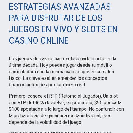
ESTRATEGIAS AVANZADAS
PARA DISFRUTAR DE LOS
JUEGOS EN VIVO Y SLOTS EN
CASINO ONLINE
Los juegos de casino han evolucionado mucho en la
última década. Hoy puedes jugar desde tu móvil o
computadora con la misma calidad que en un salón
físico. La clave está en entender los conceptos
básicos antes de apostar dinero real.
Primero, conoce el RTP (Retorno al Jugador). Un slot
con RTP del 96 % devuelve, en promedio, $96 por cada
$100 apostados a lo largo del tiempo. No confundir con
la probabilidad de ganar una ronda individual; esa
depende de la volatilidad del juego.