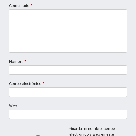
Comentario
*
Nombre
*
Correo electrónico
*
Web
Guarda mi nombre, correo
electrónico y web en este