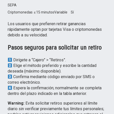
SEPA
Criptomonedas
≤ 15 minutos
Variable
Sí
Los usuarios que prefieren retirar ganancias
rápidamente optan por tarjetas Visa o criptomonedas
debido a su velocidad.
Pasos seguros para solicitar un retiro
Dirígete a “Cajero” > “Retiros”.
Elige el método preferido y escribe la cantidad
deseada (máximo disponible).
Confirma mediante código enviado por SMS o
correo electrónico.
Espera la confirmación; normalmente se completa
dentro del plazo indicado en la tabla anterior.
Warning:
Evita solicitar retiros superiores al límite
diario sin verificar previamente tus límites personales;