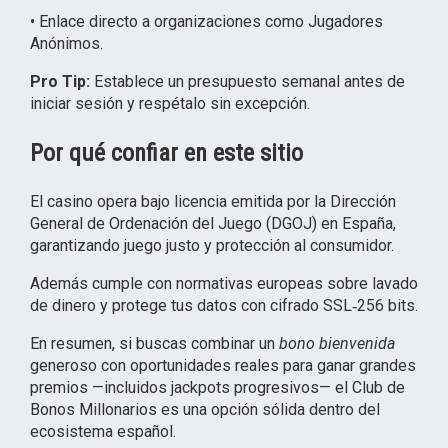
• Enlace directo a organizaciones como Jugadores
Anónimos.
Pro Tip:
Establece un presupuesto semanal antes de
iniciar sesión y respétalo sin excepción.
Por qué confiar en este sitio
El casino opera bajo licencia emitida por la Dirección
General de Ordenación del Juego (DGOJ) en España,
garantizando juego justo y protección al consumidor.
Además cumple con normativas europeas sobre lavado
de dinero y protege tus datos con cifrado SSL‑256 bits.
En resumen, si buscas combinar un
bono bienvenida
generoso con oportunidades reales para ganar grandes
premios —incluidos jackpots progresivos— el Club de
Bonos Millonarios es una opción sólida dentro del
ecosistema español.