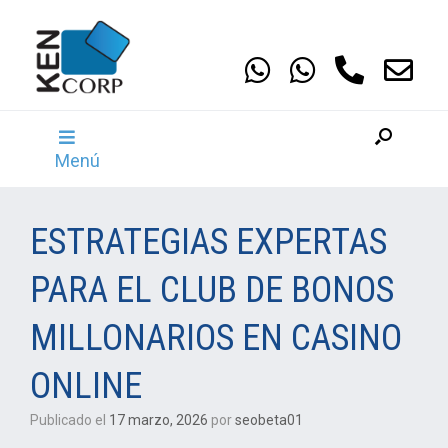
Saltar
al
contenido
Menú
ESTRATEGIAS EXPERTAS
PARA EL CLUB DE BONOS
MILLONARIOS EN CASINO
ONLINE
Publicado el
17 marzo, 2026
por
seobeta01