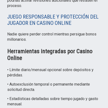
podrías activar revisiones adicionales que retrasen el
proceso.
JUEGO RESPONSABLE Y PROTECCIÓN DEL
JUGADOR EN CASINO ONLINE
Nadie quiere perder control mientras persigue bonos
millonarios.
Herramientas integradas por Casino
Online
• Límite diario/mensual opcional sobre depósitos y
pérdidas.
• Autoexclusión temporal o permanente mediante
solicitud directa.
• Estadísticas detalladas sobre tiempo jugado y gasto
mensual.