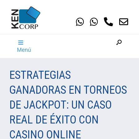
Saltar
al
contenido
Menú
ESTRATEGIAS
GANADORAS EN TORNEOS
DE JACKPOT: UN CASO
REAL DE ÉXITO CON
CASINO ONLINE