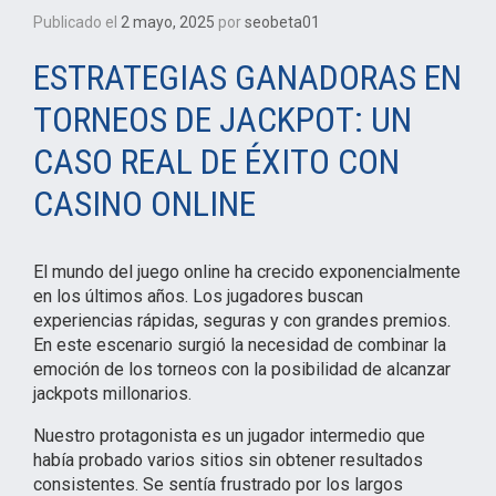
Publicado el
2 mayo, 2025
por
seobeta01
ESTRATEGIAS GANADORAS EN
TORNEOS DE JACKPOT: UN
CASO REAL DE ÉXITO CON
CASINO ONLINE
El mundo del juego online ha crecido exponencialmente
en los últimos años. Los jugadores buscan
experiencias rápidas, seguras y con grandes premios.
En este escenario surgió la necesidad de combinar la
emoción de los torneos con la posibilidad de alcanzar
jackpots millonarios.
Nuestro protagonista es un jugador intermedio que
había probado varios sitios sin obtener resultados
consistentes. Se sentía frustrado por los largos