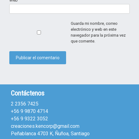
Web
Guarda mi nombre, correo
electrónico y web en este
navegador para la próxima vez
que comente.
Contáctenos
2 2356 7425
+56 9 9870 4714
+56 9 9322 3052
creaciones.kencorp@gmail.com
Peñablanca 4703 K, Ñuñoa, Santiago