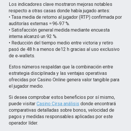
Los indicadores clave mostraron mejoras notables
respecto a otras casas donde había jugado antes:
• Tasa media de retorno al jugador (RTP) confirmada por
auditorías externas = 96‑97 %.
• Satisfacción general medida mediante encuesta
interna alcanzó un 92 %.
• Reducción del tiempo medio entre victoria y retiro
pasó de 48 h a menos ​de​12 h gracias al uso exclusivo
de e‑wallets.
Estos números respaldan que la combinación entre
estrategia disciplinada y las ventajas operativas
ofrecidas por Casino Online genera valor tangible para
el jugador medio.
Si desea comprobar estos beneficios por sí mismo,
puede visitar
Casino Cirsa análisis
donde encontrará
comparativas detalladas sobre bonos, velocidad de
pagos y medidas responsables aplicadas por este
operador líder.