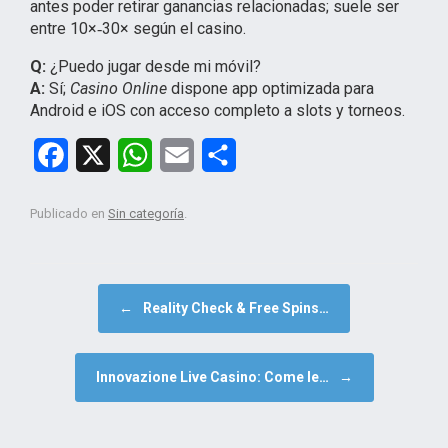
antes poder retirar ganancias relacionadas; suele ser
entre 10×‑30×​​ según el casino.
Q:
¿Puedo jugar desde mi móvil?
A:
Sí;
Casino Online
dispone app optimizada para
Android e iOS con acceso completo a slots y torneos.
F
X
W
E
C
a
h
m
o
Publicado en
Sin categoría
.
c
a
a
m
e
t
i
p
b
s
l
a
NAVEGADOR DE ARTÍCULOS
←
Reality Check & Free Spins…
o
A
r
o
p
t
Innovazione Live Casino: Come le…
→
k
p
i
r