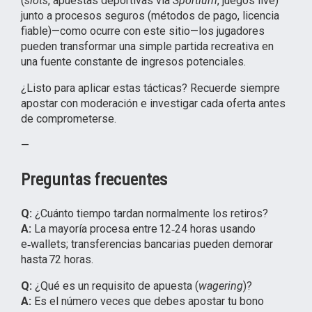
(
slots
, apuestas deportivas vía
Sportium
, juegos live)
junto a procesos seguros (métodos de pago, licencia
fiable)​—como ocurre con este sitio—los jugadores
pueden transformar una simple partida recreativa en
una fuente constante de ingresos potenciales.
¿Listo para aplicar estas tácticas? Recuerde siempre
apostar con moderación e investigar cada oferta antes
de comprometerse.
—
Preguntas frecuentes
Q:
¿Cuánto tiempo tardan normalmente los retiros?
A:
La mayoría procesa entre 12‑24 horas usando
e‑wallets; transferencias bancarias pueden demorar
hasta 72 horas.
Q:
¿Qué es un requisito de apuesta (
wagering
)?
A:
Es el número veces que debes apostar tu bono