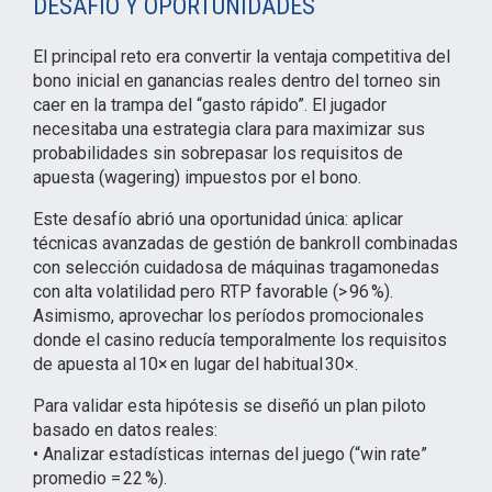
DESAFÍO Y OPORTUNIDADES
El principal reto era convertir la ventaja competitiva del
bono inicial en ganancias reales dentro del torneo sin
caer en la trampa del “gasto rápido”. El jugador
necesitaba una estrategia clara para maximizar sus
probabilidades sin sobrepasar los requisitos de
apuesta (wagering) impuestos por el bono.
Este desafío abrió una oportunidad única: aplicar
técnicas avanzadas de gestión de bankroll combinadas
con selección cuidadosa de máquinas tragamonedas
con alta volatilidad pero RTP favorable (> 96 %).
Asimismo, aprovechar los períodos promocionales
donde el casino reducía temporalmente los requisitos
de apuesta al 10× en lugar del habitual 30×​​.
Para validar esta hipótesis se diseñó un plan piloto
basado en datos reales:
• Analizar estadísticas internas del juego (“win rate”
promedio = 22 %).