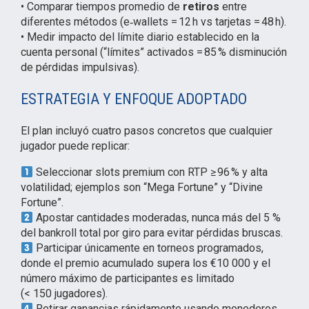
• Comparar tiempos promedio de
retiros
entre
diferentes métodos (e‑wallets = 12 h vs tarjetas = 48 h).
• Medir impacto del límite diario establecido en la
cuenta personal (“límites” activados = 85 % disminución
de pérdidas impulsivas).
ESTRATEGIA Y ENFOQUE ADOPTADO
El plan incluyó cuatro pasos concretos que cualquier
jugador puede replicar:
Seleccionar slots premium con RTP ≥ 96 % y alta
volatilidad; ejemplos son “Mega Fortune” y “Divine
Fortune”.
Apostar cantidades moderadas, nunca más del 5 %
del bankroll total por giro para evitar pérdidas bruscas.
Participar únicamente en torneos programados,
donde el premio acumulado supera los €10 000 y el
número máximo de participantes es limitado
(< 150 jugadores).
Retirar ganancias rápidamente usando monederos