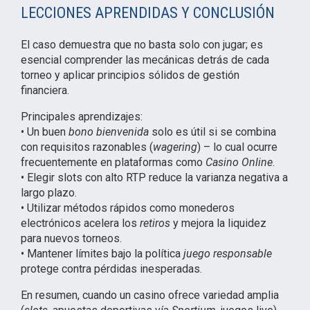
LECCIONES APRENDIDAS Y CONCLUSIÓN
El caso demuestra que no basta solo con jugar; es
esencial comprender las mecánicas detrás de cada
torneo y aplicar principios sólidos de gestión
financiera.
Principales aprendizajes:
• Un buen
bono bienvenida
solo es útil si se combina
con requisitos razonables (
wagering
) – lo cual ocurre
frecuentemente en plataformas como
Casino Online
.
• Elegir slots con alto RTP reduce la varianza negativa a
largo plazo.
• Utilizar métodos rápidos como monederos
electrónicos acelera los
retiros
y mejora la liquidez
para nuevos torneos.
• Mantener límites bajo la política
juego responsable
protege contra pérdidas inesperadas.
En resumen, cuando un casino ofrece variedad amplia