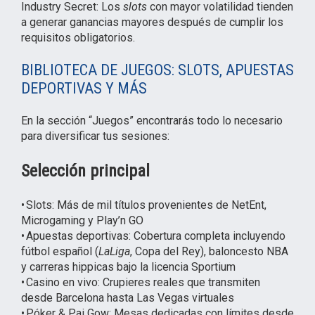
Industry Secret: Los
slots
con mayor volatilidad tienden
a generar ganancias mayores después de cumplir los
requisitos obligatorios.
BIBLIOTECA DE JUEGOS: SLOTS, APUESTAS
DEPORTIVAS Y MÁS
En la sección “Juegos” encontrarás todo lo necesario
para diversificar tus sesiones:
Selección principal
• Slots: Más de mil títulos provenientes de NetEnt,
Microgaming y Play’n GO
• Apuestas deportivas: Cobertura completa incluyendo
fútbol español (
LaLiga
, Copa del Rey), baloncesto NBA
y carreras hippicas bajo la licencia Sportium
• Casino en vivo: Crupieres reales que transmiten
desde Barcelona hasta Las Vegas virtuales
• Póker & Pai Gow: Mesas dedicadas con límites desde