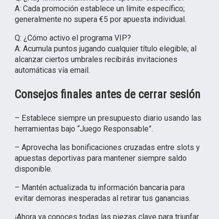
A: Cada promoción establece un límite específico;
generalmente no supera €5 por apuesta individual.
Q: ¿Cómo activo el programa VIP?
A: Acumula puntos jugando cualquier título elegible; al
alcanzar ciertos umbrales recibirás invitaciones
automáticas vía email.
Consejos finales antes de cerrar sesión
– Establece siempre un presupuesto diario usando las
herramientas bajo “Juego Responsable”.
– Aprovecha las bonificaciones cruzadas entre slots y
apuestas deportivas para mantener siempre saldo
disponible.
– Mantén actualizada tu información bancaria para
evitar demoras inesperadas al retirar tus ganancias.
¡Ahora ya conoces todas las piezas clave para triunfar