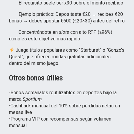
​ El requisito suele ser x30 sobre el monto recibido
​ Ejemplo práctico: Depositaste €20 → recibes €20
bonus → debes apostar €600 (€20×30) antes del retiro
​ Concentrándote en
slots
con alto RTP (≥96%)
cumples este objetivo más rápido
Juega títulos populares como “Starburst” o “Gonzo’s
Quest”, que ofrecen rondas gratuitas adicionales
dentro del mismo juego.
Otros bonos útiles
· Bonos semanales reutilizables en deportes bajo la
marca
Sportium
· Cashback mensual del 10% sobre pérdidas netas en
mesas live
· Programa VIP con recompensas según volumen
mensual