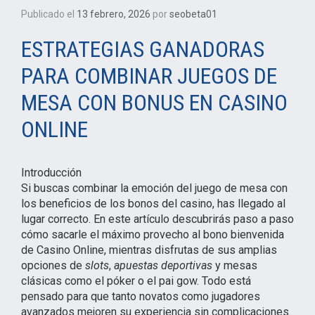
Publicado el
13 febrero, 2026
por
seobeta01
ESTRATEGIAS GANADORAS
PARA COMBINAR JUEGOS DE
MESA CON BONUS EN CASINO
ONLINE
Introducción
Si buscas combinar la emoción del juego de mesa con
los beneficios de los bonos del casino, has llegado al
lugar correcto. En este artículo descubrirás paso a paso
cómo sacarle el máximo provecho al bono bienvenida
de Casino Online, mientras disfrutas de sus amplias
opciones de
slots
,
apuestas deportivas
y mesas
clásicas como el póker o el pai gow. Todo está
pensado para que tanto novatos como jugadores
avanzados mejoren su experiencia sin complicaciones.