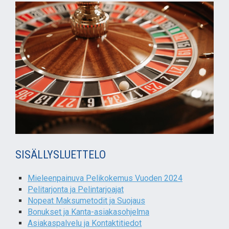
SISÄLLYSLUETTELO
Mieleenpainuva Pelikokemus Vuoden 2024
Pelitarjonta ja Pelintarjoajat
Nopeat Maksumetodit ja Suojaus
Bonukset ja Kanta-asiakasohjelma
Asiakaspalvelu ja Kontaktitiedot