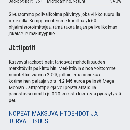
Jackpot-pelit
75+
Microgaming, NetEnt
94.3%
Sivustomme pelivalikoima päivittyy joka viikko tuoreilla
otsikoilla. Kumppanuutemme käsittää yli 60
ohjelmistotoimittajaa, tämä takaa laajan pelivalikoiman
jokaiselle makutyypille.
Jättipotit
Kasvavat jackpot-pelit tarjoavat mahdollisuuden
merkittäviin palkintoihin. Merkittävin ainoa voittomme
suoritettiin vuonna 2023, jolloin eräs onnekas
kotimainen pelaaja voitti 4.2 M€ euroa pelissä Mega
Moolah. Jättipottipelejä voi pelata alhaisilla
panostussummilla jo 0.20 eurosta kierrosta pyöräytystä
per.
NOPEAT MAKSUVAIHTOEHDOT JA
TURVALLISUUS