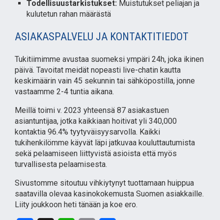
Todellisuustarkistukset:
Muistutukset peliajan ja
kulutetun rahan määrästä
ASIAKASPALVELU JA KONTAKTITIEDOT
Tukitiimimme avustaa suomeksi ympäri 24h, joka ikinen
päivä. Tavoitat meidät nopeasti live-chatin kautta
keskimäärin vain 45 sekunnin tai sähköpostilla, jonne
vastaamme 2-4 tuntia aikana.
Meillä toimi v. 2023 yhteensä 87 asiakastuen
asiantuntijaa, jotka kaikkiaan hoitivat yli 340,000
kontaktia 96.4% tyytyväisyysarvolla. Kaikki
tukihenkilömme käyvät läpi jatkuvaa kouluttautumista
sekä pelaamiseen liittyvistä asioista että myös
turvallisesta pelaamisesta.
Sivustomme sitoutuu vihkiytynyt tuottamaan huippua
saatavilla olevaa kasinokokemusta Suomen asiakkaille.
Liity joukkoon heti tänään ja koe ero.