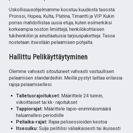
Uskollisuusohjelmamme koostuu kuudesta tasosta:
Pronssi, Hopea, Kulta, Platina, Timantti ja VIP. Kukin
porras mahdollistaa uusia etuja, kuten esimerkiksi
korkeampia noston limiittejä, henkilökohtaisen
tukihenkilön ja ainutlaatuisia tarjouspaketteja. Tasoa
nostetaan itsestään pelaamisen pohjalta.
Hallittu Pelikäyttäytyminen
Olemme vahvasti sitoutuneet vahvasti vastuullisen
pelaamisen standardeihin. Meillä pystyt laittaa erilaisia
rajoja pelaamisellesi:
Talletusrajoitukset:
Määrittele 24 tunnin,
viikoittaiset tai kk- rajoitukset
Tappiorajat:
Määrittele tapio-enimmäismäärä
haluamallesi periodiille
Peliaika-rajat:
Rajaa pelisessioiden kestoa
Itsesulku:
Sulje pelitilisi väliaikaisesti tai ikuisesti