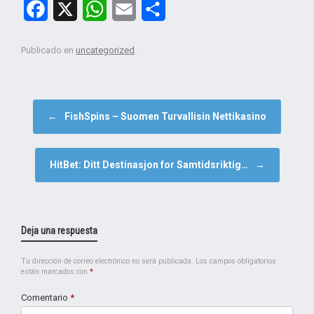
F
X
W
E
C
a
h
m
o
Publicado en
uncategorized
.
c
a
a
m
e
t
i
p
b
s
l
a
NAVEGADOR DE ARTÍCULOS
←
FishSpins – Suomen Turvallisin Nettikasino
o
A
r
o
p
t
HitBet: Ditt Destinasjon for Samtidsriktig…
→
k
p
i
r
Deja una respuesta
Tu dirección de correo electrónico no será publicada.
Los campos obligatorios
están marcados con
*
Comentario
*