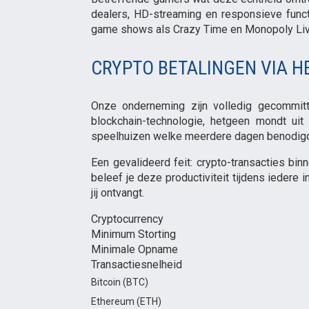
dealers, HD-streaming en responsieve funct
game shows als Crazy Time en Monopoly Liv
CRYPTO BETALINGEN VIA H
Onze onderneming zijn volledig gecommitt
blockchain-technologie, hetgeen mondt uit 
speelhuizen welke meerdere dagen benodigd 
Een gevalideerd feit: crypto-transacties 
beleef je deze productiviteit tijdens iedere 
jij ontvangt.
Cryptocurrency
Minimum Storting
Minimale Opname
Transactiesnelheid
Bitcoin (BTC)
Ethereum (ETH)