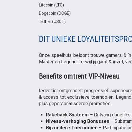
Litecoin (LTC)
Dogecoin (DOGE)
Tether (USDT)
DIT UNIEKE LOYALITEITSP
Onze speelhuis beloont trouwe gamers & ‘n m
Master en Legend. Terwijl jij gamt & inzet, v
Benefits omtrent VIP-Niveau
Ieder tier ontgrendelt progressief superieu
& access tot exclusieve toernooien. Legen
plus gepersonaliseerde promoties.
Rakeback Systeem
– Ontvang dagelijks 
Niveau-verhoging Bonussen
– Substant
Bijzondere Toernooien
– Participatie 