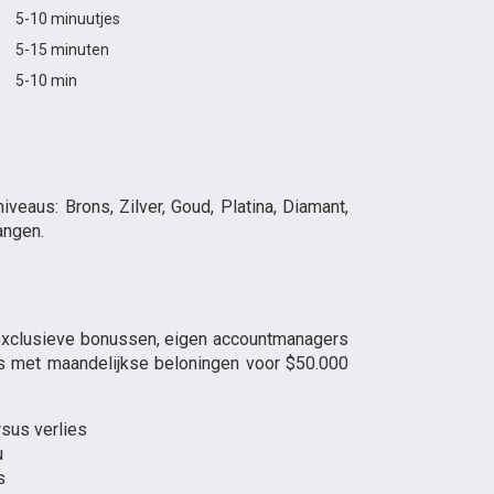
5-10 minuutjes
5-15 minuten
5-10 min
eaus: Brons, Zilver, Goud, Platina, Diamant,
angen.
, exclusieve bonussen, eigen accountmanagers
s met maandelijkse beloningen voor $50.000
sus verlies
u
s