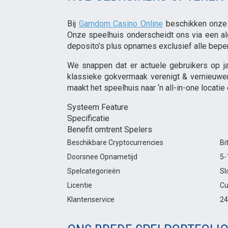
Bij
Gamdom Casino Online
beschikken onze 
Onze speelhuis onderscheidt ons via een alg
deposito’s plus opnames exclusief alle bep
We snappen dat er actuele gebruikers op jac
klassieke gokvermaak verenigt & vernieuw
maakt het speelhuis naar ‘n all-in-one locati
Systeem Feature
Specificatie
Benefit omtrent Spelers
Beschikbare Cryptocurrencies
Bi
Doorsnee Opnametijd
5-
Spelcategorieën
Sl
Licentie
Cu
Klantenservice
24