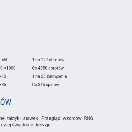
-×50
1 na 127 obrotów
00-×1000
Co 4850 obrotów
×10
1 na 23 zakręcenia
×35
Co 315 spinów
KÓW
arne taktyki stawek. Przegląd wzorców RNG
ardziej świadome decyzje.