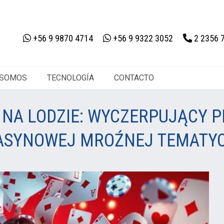
+56 9 9870 4714
+56 9 9322 3052
2 2356 
 SOMOS
TECNOLOGÍA
CONTACTO
B NA LODZIE: WYCZERPUJĄCY 
KASYNOWEJ MROŹNEJ TEMATY