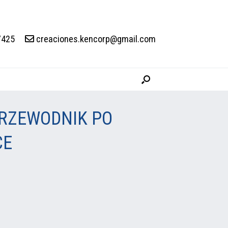
7425
creaciones.kencorp@gmail.com
PRZEWODNIK PO
CE