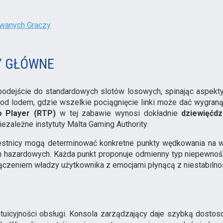
wanych Graczy
Y GŁÓWNE
odejście do standardowych slotów losowych, spinając aspekt
od lodem, gdzie wszelkie pociągnięcie linki może dać wygran
o Player (RTP)
w tej zabawie wynosi dokładnie
dziewięćdz
iezależne instytuty Malta Gaming Authority.
stnicy mogą determinować konkretne punkty wędkowania na wi
 hazardowych. Każda punkt proponuje odmienny typ niepewnośc
ączeniem władzy użytkownika z emocjami płynącą z niestabilnoś
intuicyjności obsługi. Konsola zarządzający daje szybką dost