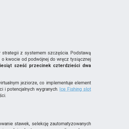
y strategii z systemem szczęścia. Podstawą
ą o kwocie od podwójnej do wręcz tysiącznej
iesiąt sześć przecinek czterdzieści dwa
rtualnym jeziorze, co implementuje element
i i potencjalnych wygranych.
Ice Fishing slot
ci.
osowanie stawek, selekcję zautomatyzowanych