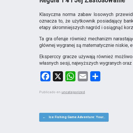
Reguła 1% i Jej Zastosowanie
Klasyczna norma zabaw losowych przewiduj
oznacza to, że użytkownik posiadający ba
etapy skromniejszych nagród i osiągnąć kor
Ta gra oferuje również mechanizm narastaj
głównej wygranej są matematycznie niskie, 
Eksperccy gracze używają również możliwoś
własnych sesji, najwyższych wygranych oraz
F
X
W
E
C
a
h
m
o
Publicado en
uncategorized
.
c
a
a
m
e
t
i
p
NAVEGADOR DE ARTÍCULOS
b
s
l
a
←
Ice Fishing Game Adventure: Your…
o
A
r