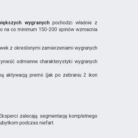
większych wygranych
pochodzi właśnie z
ego na co minimum 150-200 spinów wzmacnia
rywek z określonymi zamierzeniami wygranych
ynieść odmienne charakterystyki wygranych
 aktywacją premii (jak po zebraniu 2 ikon
 Eksperci zalecają segmentację kompletnego
ubytkom podczas niefart.