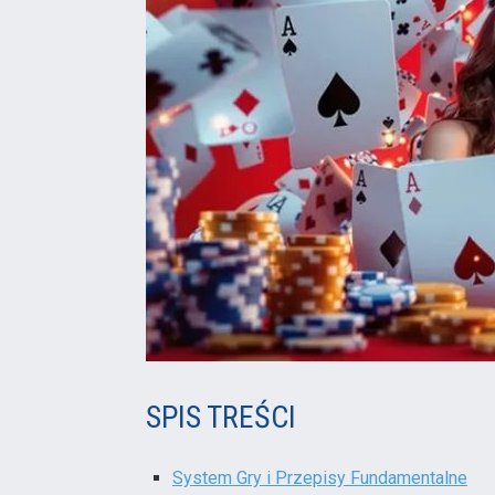
SPIS TREŚCI
System Gry i Przepisy Fundamentalne