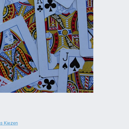
ts Kiezen