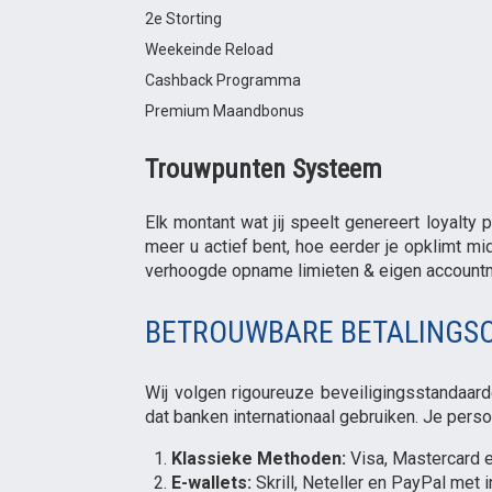
2e Storting
Weekeinde Reload
Cashback Programma
Premium Maandbonus
Trouwpunten Systeem
Elk montant wat jij speelt genereert loyalty 
meer u actief bent, hoe eerder je opklimt mi
verhoogde opname limieten & eigen account
BETROUWBARE BETALINGSO
Wij volgen rigoureuze beveiligingsstandaarde
dat banken internationaal gebruiken. Je persoo
Klassieke Methoden:
Visa, Mastercard e
E-wallets:
Skrill, Neteller en PayPal met 