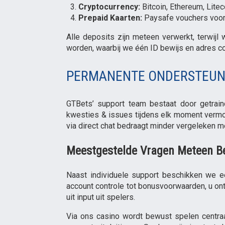
Cryptocurrency:
Bitcoin, Ethereum, Litec
Prepaid Kaarten:
Paysafe vouchers voor 
Alle deposits zijn meteen verwerkt, terwijl
worden, waarbij we één ID bewijs en adres co
PERMANENTE ONDERSTEUN
GTBets’ support team bestaat door getrain
kwesties & issues tijdens elk moment vermog
via direct chat bedraagt minder vergeleken m
Meestgestelde Vragen Meteen B
Naast individuele support beschikken we 
account controle tot bonusvoorwaarden, u ont
uit input uit spelers.
Via ons casino wordt bewust spelen centraal