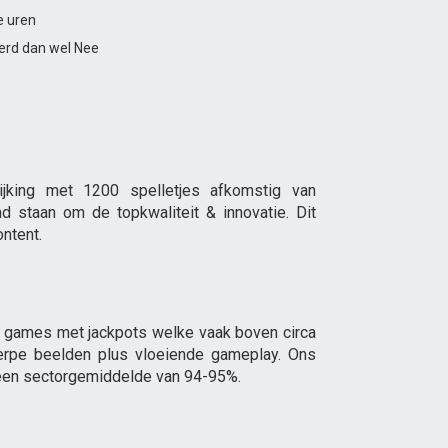
e uren
erd dan wel Nee
ijking met 1200 spelletjes afkomstig van
 staan om de topkwaliteit & innovatie. Dit
ntent.
t games met jackpots welke vaak boven circa
erpe beelden plus vloeiende gameplay. Ons
s een sectorgemiddelde van 94-95%.