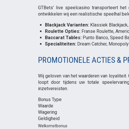
GTBets’ live speelcasino transporteert het
ontwikkelen wij een realistische speelhal bele
Blackjack Varianten:
Klassiek Blackjack,
Roulette Opties:
Franse Roulette, America
Baccarat Tables:
Punto Banco, Speed Bac
Specialiteiten:
Dream Catcher, Monopoly 
PROMOTIONELE ACTIES & 
Wij geloven van het waarderen van loyaliteit
loopt door tijdens uw totale speelervari
inzetvereisten.
Bonus Type
Waarde
Wagering
Geldigheid
Welkomstbonus