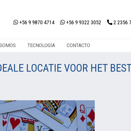
+56 9 9870 4714
+56 9 9322 3052
2 2356 
 SOMOS
TECNOLOGÍA
CONTACTO
IDEALE LOCATIE VOOR HET BES