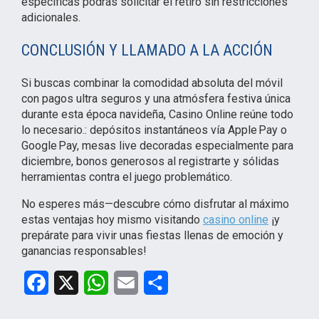
específicas podrás solicitar el retiro sin restricciones
adicionales.
CONCLUSIÓN Y LLAMADO A LA ACCIÓN
Si buscas combinar la comodidad absoluta del móvil
con pagos ultra seguros y una atmósfera festiva única
durante esta época navideña, Casino Online reúne todo
lo necesario.: depósitos instantáneos vía Apple Pay o
Google Pay, mesas live decoradas especialmente para
diciembre, bonos generosos al registrarte y sólidas
herramientas contra el juego problemático.
No esperes más—descubre cómo disfrutar al máximo
estas ventajas hoy mismo visitando
casino online
¡y
prepárate para vivir unas fiestas llenas de emoción y
ganancias responsables!
F
X
W
E
C
a
h
m
o