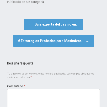
Publicado en
Sin categoría
.
c
a
a
m
e
t
i
p
b
s
l
a
NAVEGADOR DE ARTÍCULOS
←
Guía experta del casino en…
o
A
r
o
p
t
6 Estrategias Probadas para Maximizar…
→
k
p
i
r
Deja una respuesta
Tu dirección de correo electrónico no será publicada.
Los campos obligatorios
están marcados con
*
Comentario
*