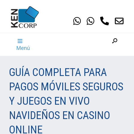
Saltar
al
contenido
Menú
GUÍA COMPLETA PARA
PAGOS MÓVILES SEGUROS
Y JUEGOS EN VIVO
NAVIDEÑOS EN CASINO
ONLINE