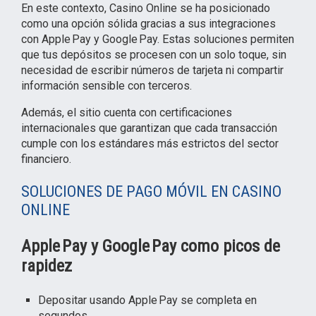
En este contexto, Casino Online se ha posicionado
como una opción sólida gracias a sus integraciones
con Apple Pay y Google Pay. Estas soluciones permiten
que tus depósitos se procesen con un solo toque, sin
necesidad de escribir números de tarjeta ni compartir
información sensible con terceros.
Además, el sitio cuenta con certificaciones
internacionales que garantizan que cada transacción
cumple con los estándares más estrictos del sector
financiero.
SOLUCIONES DE PAGO MÓVIL EN CASINO
ONLINE
Apple Pay y Google Pay como picos de
rapidez
Depositar usando Apple Pay se completa en
segundos.