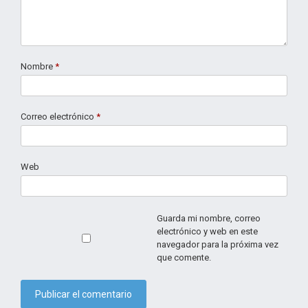
Nombre
*
Correo electrónico
*
Web
Guarda mi nombre, correo
electrónico y web en este
navegador para la próxima vez
que comente.