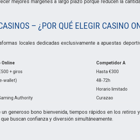
recer mejores márgenes a largo plazo porque reducen la cantid
ASINOS – ¿POR QUÉ ELEGIR CASINO O
taformas locales dedicadas exclusivamente a apuestas deporti
 Online
Competidor A
€500 + giros
Hasta €300
e‑wallet)
48‑72h
Horario limitado
Gaming Authority
Curazao
 un generoso bono bienvenida, tiempos rápidos en los
retiros
y
s que buscan confianza y diversión simultáneamente.