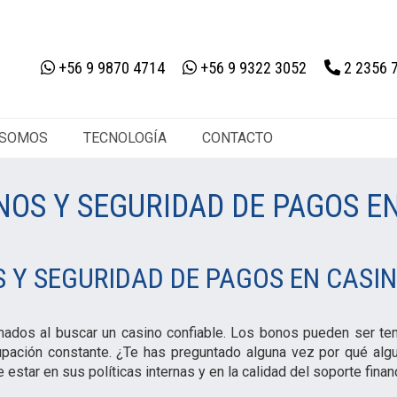
+56 9 9870 4714
+56 9 9322 3052
2 2356 
 SOMOS
TECNOLOGÍA
CONTACTO
NOS Y SEGURIDAD DE PAGOS E
 Y SEGURIDAD DE PAGOS EN CASI
ados al buscar un casino confiable. Los bonos pueden ser ten
upación constante. ¿Te has preguntado alguna vez por qué alg
 estar en sus políticas internas y en la calidad del soporte finan