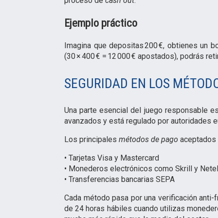
proceso de
cash out
.
Ejemplo práctico
Imagina que depositas 200 €, obtienes un bo
(30 × 400 € = 12 000 € apostados), podrás reti
SEGURIDAD EN LOS MÉTOD
Una parte esencial del juego responsable es
avanzados y está regulado por autoridades eu
Los principales
métodos de pago
aceptados 
• Tarjetas Visa y Mastercard
• Monederos electrónicos como Skrill y Netel
• Transferencias bancarias SEPA
Cada método pasa por una verificación anti-f
de 24 horas hábiles cuando utilizas monedero