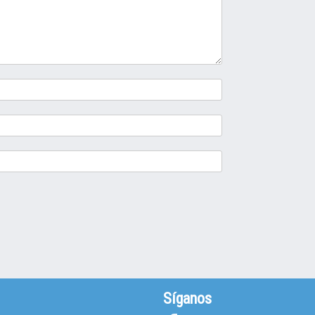
Síganos