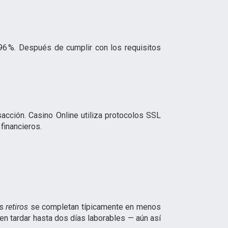
 96 %. Después de cumplir con los requisitos
acción. Casino Online utiliza protocolos SSL
financieros.
os
retiros
se completan típicamente en menos
en tardar hasta dos días laborables — aún así