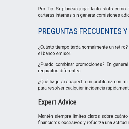
Pro Tip: Si planeas jugar tanto slots como 
carteras internas sin generar comisiones adi
PREGUNTAS FRECUENTES Y
¿Cuánto tiempo tarda normalmente un retiro? 
el banco emisor.
¿Puedo combinar promociones? En general n
requisitos diferentes.
¿Qué hago si sospecho un problema con mi cu
para resolver cualquier incidencia rápidament
Expert Advice
Mantén siempre límites claros sobre cuánto e
financieros excesivos y refuerza una actitud 