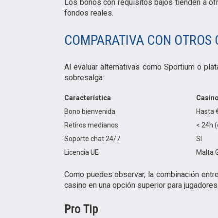
Los bonos con requisitos bajos tienden a of
fondos reales.
COMPARATIVA CON OTROS C
Al evaluar alternativas como Sportium o pla
sobresalga:
Característica
Casino
Bono bienvenida
Hasta 
Retiros medianos
< 24h (
Soporte chat 24/7
Sí
Licencia UE
Malta 
Como puedes observar, la combinación entre
casino en una opción superior para jugadore
Pro Tip