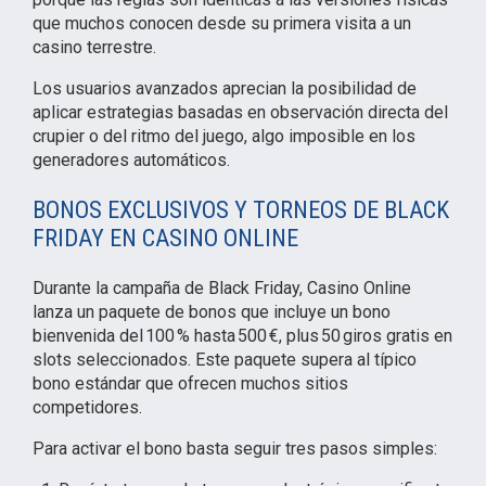
que muchos conocen desde su primera visita a un
casino terrestre.
Los usuarios avanzados aprecian la posibilidad de
aplicar estrategias basadas en observación directa del
crupier o del ritmo del juego, algo imposible en los
generadores automáticos.
BONOS EXCLUSIVOS Y TORNEOS DE BLACK
FRIDAY EN CASINO ONLINE
Durante la campaña de Black Friday, Casino Online
lanza un paquete de bonos que incluye un bono
bienvenida del 100 % hasta 500 €, plus 50 giros gratis en
slots seleccionados. Este paquete supera al típico
bono estándar que ofrecen muchos sitios
competidores.
Para activar el bono basta seguir tres pasos simples: