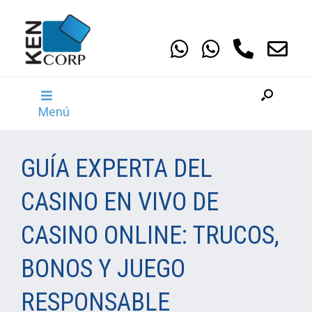
Saltar
al
contenido
Menú
GUÍA EXPERTA DEL
CASINO EN VIVO DE
CASINO ONLINE: TRUCOS,
BONOS Y JUEGO
RESPONSABLE