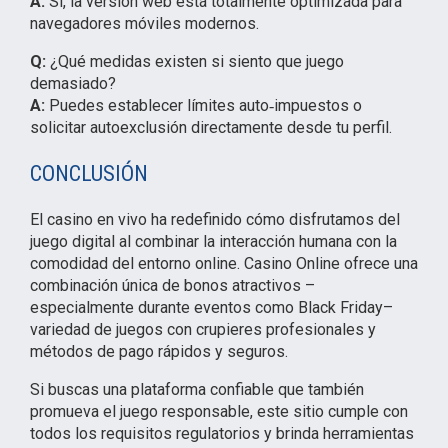
A:
Sí, la versión web está totalmente optimizada para
navegadores móviles modernos.
Q:
¿Qué medidas existen si siento que juego
demasiado?
A:
Puedes establecer límites auto‑impuestos o
solicitar autoexclusión directamente desde tu perfil.
CONCLUSIÓN
El casino en vivo ha redefinido cómo disfrutamos del
juego digital al combinar la interacción humana con la
comodidad del entorno online. Casino Online ofrece una
combinación única de bonos atractivos –
especialmente durante eventos como Black Friday–
variedad de juegos con crupieres profesionales y
métodos de pago rápidos y seguros.
Si buscas una plataforma confiable que también
promueva el juego responsable, este sitio cumple con
todos los requisitos regulatorios y brinda herramientas