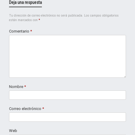
Deja una respuesta
Tu dirección de correo electrónico no será publicada.
Los campos obligatorios
están marcados con
*
Comentario
*
Nombre
*
Correo electrónico
*
Web