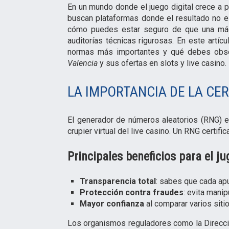
En un mundo donde el juego digital crece a 
buscan plataformas donde el resultado no e
cómo puedes estar seguro de que una máqu
auditorías técnicas rigurosas. En este art
normas más importantes y qué debes obser
Valencia
y sus ofertas en slots y live casino.
LA IMPORTANCIA DE LA CER
El generador de números aleatorios (RNG) e
crupier virtual del live casino. Un RNG certi
Principales beneficios para el j
Transparencia total
: sabes que cada apu
Protección contra fraudes
: evita mani
Mayor confianza
al comparar varios siti
Los organismos reguladores como la Direcci