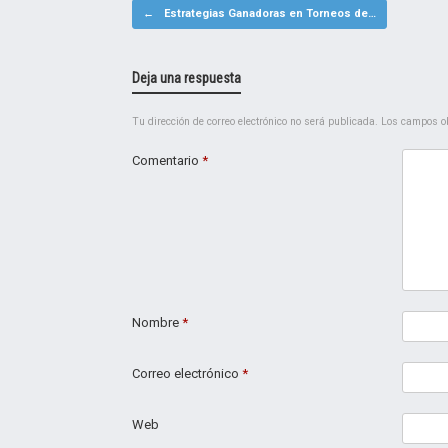
NAVEGADOR DE ARTÍCULOS
b
s
l
a
←
Estrategias Ganadoras en Torneos de…
o
A
r
Deja una respuesta
o
p
t
k
p
i
Tu dirección de correo electrónico no será publicada.
Los campos ob
r
Comentario
*
Nombre
*
Correo electrónico
*
Web