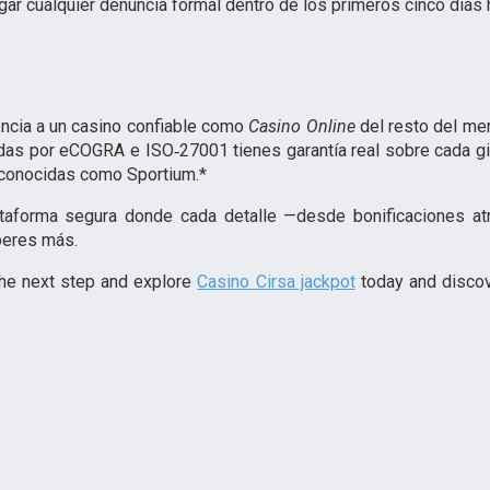
gar cualquier denuncia formal dentro de los primeros cinco días 
encia a un casino confiable como
Casino Online
del resto del me
adas por eCOGRA e ISO‑27001 tienes garantía real sobre cada gi
econocidas como Sportium.*
ataforma segura donde cada detalle —desde bonificaciones atra
peres más.
the next step and explore
Casino Cirsa jackpot
today and discove