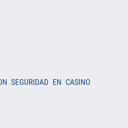
ON SEGURIDAD EN CASINO