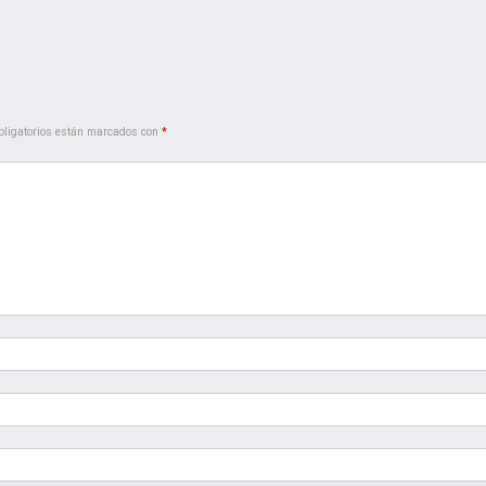
ligatorios están marcados con
*