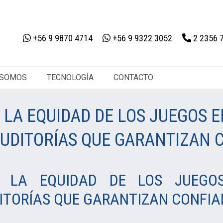
+56 9 9870 4714
+56 9 9322 3052
2 2356 
 SOMOS
TECNOLOGÍA
CONTACTO
 LA EQUIDAD DE LOS JUEGOS E
AUDITORÍAS QUE GARANTIZAN 
E LA EQUIDAD DE LOS JUEGOS
DITORÍAS QUE GARANTIZAN CONFI