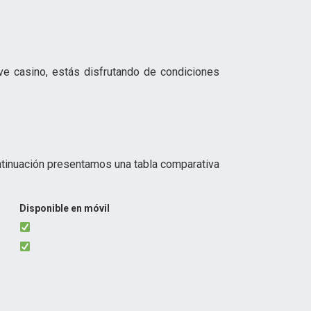
ve casino, estás disfrutando de condiciones
ontinuación presentamos una tabla comparativa
Disponible en móvil