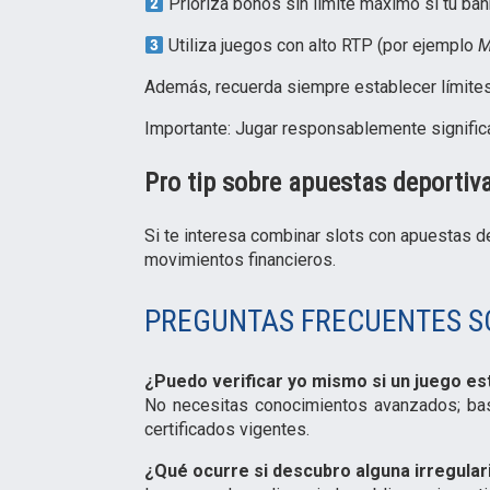
Prioriza bonos sin límite máximo si tu ban
Utiliza juegos con alto RTP (por ejemplo
M
Además, recuerda siempre establecer límite
Importante: Jugar responsablemente significa
Pro tip sobre apuestas deportiv
Si te interesa combinar slots con apuestas 
movimientos financieros.
PREGUNTAS FRECUENTES SO
¿Puedo verificar yo mismo si un juego es
No necesitas conocimientos avanzados; bas
certificados vigentes.
¿Qué ocurre si descubro alguna irregular