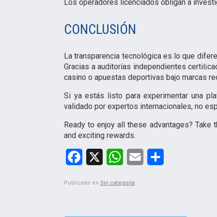
Los operadores licenciados obligan a investi
CONCLUSIÓN
La transparencia tecnológica es lo que difer
Gracias a auditorías independientes certiﬁc
casino o apuestas deportivas bajo marcas r
Si ya estás listo para experimentar una pl
validado por expertos internacionales, no es
Ready to enjoy all these advantages? Take 
and exciting rewards.
F
X
W
E
C
a
h
m
o
Publicado en
Sin categoría
.
c
a
a
m
e
t
i
p