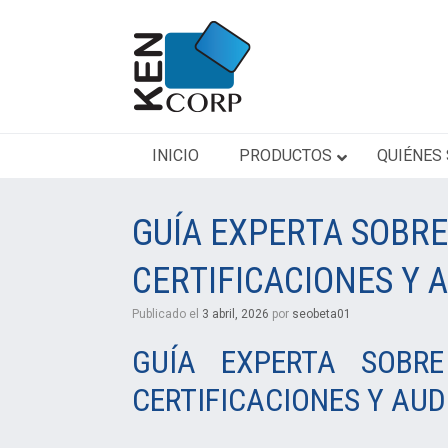
Saltar
al
contenido
INICIO
PRODUCTOS
QUIÉNES
GUÍA EXPERTA SOBRE
CERTIFICACIONES Y 
Publicado el
3 abril, 2026
por
seobeta01
GUÍA EXPERTA SOBR
CERTIFICACIONES Y AU