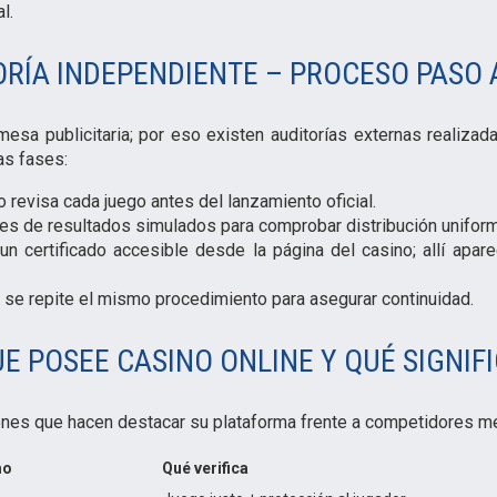
l.
RÍA INDEPENDIENTE – PROCESO PASO 
esa publicitaria; por eso existen auditorías externas realiza
as fases:
 revisa cada juego antes del lanzamiento oficial.
es de resultados simulados para comprobar distribución unifor
 un certificado accesible desde la página del casino; allí ap
se repite el mismo procedimiento para asegurar continuidad.
E POSEE CASINO ONLINE Y QUÉ SIGNIFI
iones que hacen destacar su plataforma frente a competidores m
mo
Qué verifica