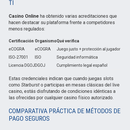
TI
Casino Online
ha obtenido varias acreditaciones que
hacen destacar su plataforma frente a competidores
menos regulados:
Certificación
Organismo
Qué verifica
eCOGRA
eCOGRA
Juego justo + protección al jugador
ISO‑27001
ISO
Seguridad informática
Licencia DGOJ
DGOJ
Cumplimiento legal español
Estas credenciales indican que cuando juegas slots
como
Starburst
o participas en mesas clásicas del live
casino, estás disfrutando de condiciones idénticas a
las ofrecidas por cualquier casino físico autorizado.
COMPARATIVA PRÁCTICA DE MÉTODOS DE
PAGO SEGUROS