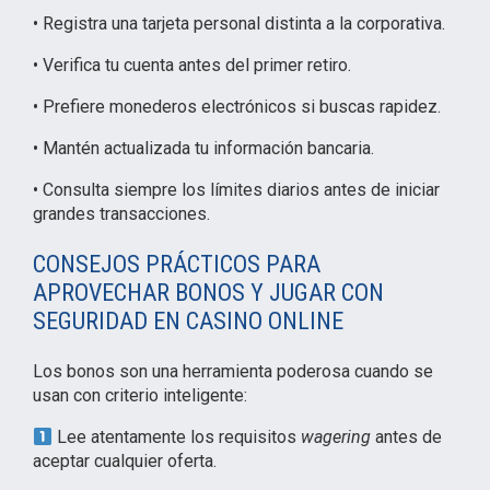
• Registra una tarjeta personal distinta a la corporativa.
• Verifica tu cuenta antes del primer retiro.
• Prefiere monederos electrónicos si buscas rapidez.
• Mantén actualizada tu información bancaria.
• Consulta siempre los límites diarios antes de iniciar
grandes transacciones.
CONSEJOS PRÁCTICOS PARA
APROVECHAR BONOS Y JUGAR CON
SEGURIDAD EN CASINO ONLINE
Los bonos son una herramienta poderosa cuando se
usan con criterio inteligente:
Lee atentamente los requisitos
wagering
antes de
aceptar cualquier oferta.