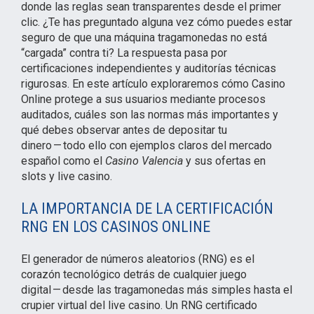
donde las reglas sean transparentes desde el primer
clic. ¿Te has preguntado alguna vez cómo puedes estar
seguro de que una máquina tragamonedas no está
“cargada” contra ti? La respuesta pasa por
certificaciones independientes y auditorías técnicas
rigurosas. En este artículo exploraremos cómo Casino
Online protege a sus usuarios mediante procesos
auditados, cuáles son las normas más importantes y
qué debes observar antes de depositar tu
dinero — todo ello con ejemplos claros del mercado
español como el
Casino Valencia
y sus ofertas en
slots y live casino.
LA IMPORTANCIA DE LA CERTIFICACIÓN
RNG EN LOS CASINOS ONLINE
El generador de números aleatorios (RNG) es el
corazón tecnológico detrás de cualquier juego
digital — desde las tragamonedas más simples hasta el
crupier virtual del live casino. Un RNG certificado