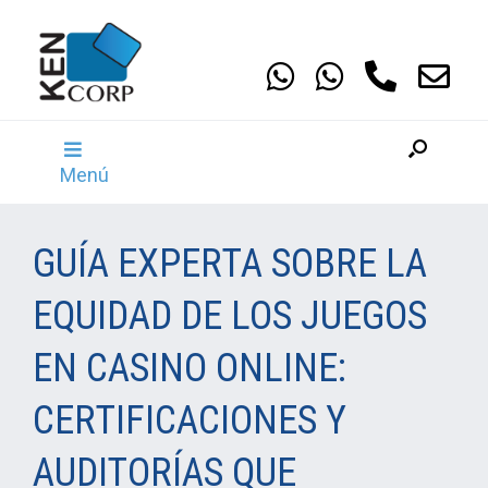
Saltar
al
contenido
Menú
GUÍA EXPERTA SOBRE LA
EQUIDAD DE LOS JUEGOS
EN CASINO ONLINE:
CERTIFICACIONES Y
AUDITORÍAS QUE