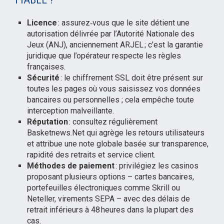
Licence
: assurez‑vous que le site détient une
autorisation délivrée par l’Autorité Nationale des
Jeux (ANJ), anciennement ARJEL ; c’est la garantie
juridique que l’opérateur respecte les règles
françaises.
Sécurité
: le chiffrement SSL doit être présent sur
toutes les pages où vous saisissez vos données
bancaires ou personnelles ; cela empêche toute
interception malveillante.
Réputation
: consultez régulièrement
Basketnews.Net qui agrège les retours utilisateurs
et attribue une note globale basée sur transparence,
rapidité des retraits et service client.
Méthodes de paiement
: privilégiez les casinos
proposant plusieurs options – cartes bancaires,
portefeuilles électroniques comme Skrill ou
Neteller, virements SEPA – avec des délais de
retrait inférieurs à 48 heures dans la plupart des
cas.