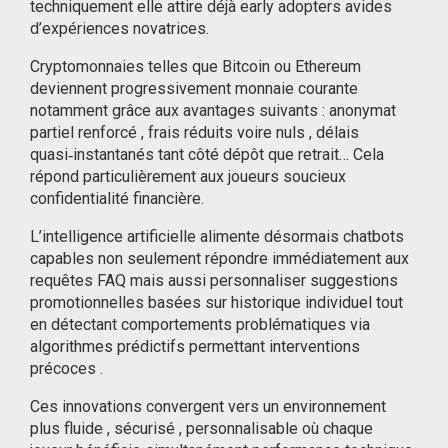
techniquement elle attire déjà early adopters avides
d’expériences novatrices.
Cryptomonnaies telles que Bitcoin ou Ethereum
deviennent progressivement monnaie courante
notamment grâce aux avantages suivants : anonymat
partiel renforcé , frais réduits voire nuls , délais
quasi‑instantanés tant côté dépôt que retrait… Cela
répond particulièrement aux joueurs soucieux
confidentialité financière.
L’intelligence artificielle alimente désormais chatbots
capables non seulement répondre immédiatement aux
requêtes FAQ mais aussi personnaliser suggestions
promotionnelles basées sur historique individuel tout
en détectant comportements problématiques via
algorithmes prédictifs permettant interventions
précoces .
Ces innovations convergent vers un environnement
plus fluide , sécurisé , personnalisable où chaque