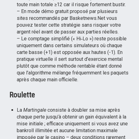
toute main totale ≥12 car il risque fortement bustir.
– En mode démo gratuit proposé par plusieurs
sites recommandés par Basketnews.Net vous
pouvez tester cette stratégie sans risquer votre
argent réel avant de passer aux parties réelles.
– Le comptage simplifié (« Hi‑Lo ») reste possible
uniquement dans certains simulateurs où chaque
carte basse (+1) est opposée aux hautes (-1). En
pratique virtuelle il sert surtout d’exercice mental
plutôt que comme méthode rentable étant donné
que l’algorithme mélange fréquemment les paquets
après chaque main officielle.
Roulette
La
Martingale
consiste à doubler sa mise après
chaque perte jusqu’à obtenir un gain équivalent à la
mise initiale ; efficace uniquement si vous avez une
bankroll illimitée et aucune limitation maximale
imposée par le casino – deux conditions rarement