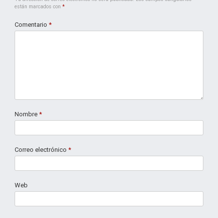
están marcados con
*
Comentario
*
Nombre
*
Correo electrónico
*
Web