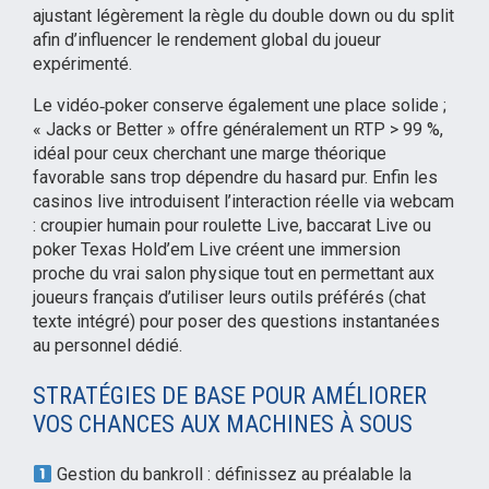
ajustant légèrement la règle du double down ou du split
afin d’influencer le rendement global du joueur
expérimenté.
Le vidéo‑poker conserve également une place solide ;
« Jacks or Better » offre généralement un RTP > 99 %,
idéal pour ceux cherchant une marge théorique
favorable sans trop dépendre du hasard pur. Enfin les
casinos live introduisent l’interaction réelle via webcam
: croupier humain pour roulette Live, baccarat Live ou
poker Texas Hold’em Live créent une immersion
proche du vrai salon physique tout en permettant aux
joueurs français d’utiliser leurs outils préférés (chat
texte intégré) pour poser des questions instantanées
au personnel dédié.
STRATÉGIES DE BASE POUR AMÉLIORER
VOS CHANCES AUX MACHINES À SOUS
Gestion du bankroll : définissez au préalable la