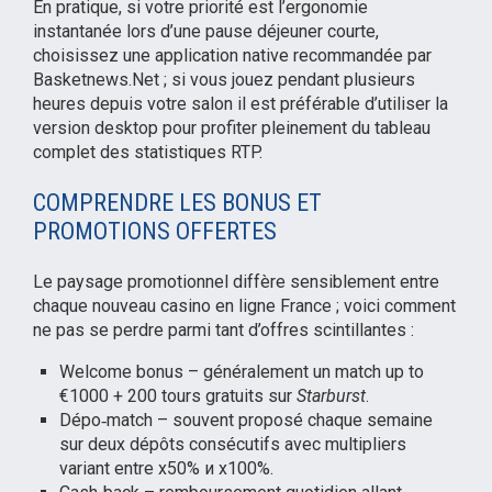
En pratique, si votre priorité est l’ergonomie
instantanée lors d’une pause déjeuner courte,
choisissez une application native recommandée par
Basketnews.Net ; si vous jouez pendant plusieurs
heures depuis votre salon il est préférable d’utiliser la
version desktop pour profiter pleinement du tableau
complet des statistiques RTP.
COMPRENDRE LES BONUS ET
PROMOTIONS OFFERTES
Le paysage promotionnel diffère sensiblement entre
chaque nouveau casino en ligne France ; voici comment
ne pas se perdre parmi tant d’offres scintillantes :
Welcome bonus – généralement un match up to
€1000 + 200 tours gratuits sur
Starburst
.
Dépo‑match – souvent proposé chaque semaine
sur deux dépôts consécutifs avec multipliers
variant entre x50% и x100%.