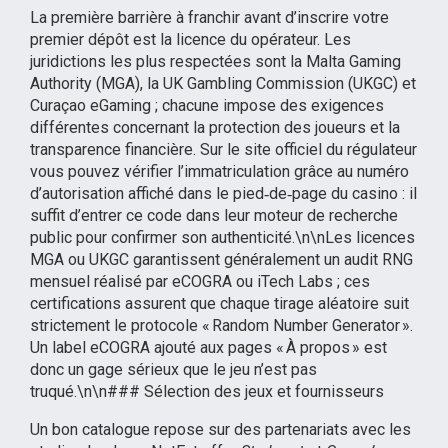
La première barrière à franchir avant d’inscrire votre
premier dépôt est la licence du opérateur. Les
juridictions les plus respectées sont la Malta Gaming
Authority (MGA), la UK Gambling Commission (UKGC) et
Curaçao eGaming ; chacune impose des exigences
différentes concernant la protection des joueurs et la
transparence financière. Sur le site officiel du régulateur
vous pouvez vérifier l’immatriculation grâce au numéro
d’autorisation affiché dans le pied‑de‑page du casino : il
suffit d’entrer ce code dans leur moteur de recherche
public pour confirmer son authenticité.\n\nLes licences
MGA ou UKGC garantissent généralement un audit RNG
mensuel réalisé par eCOGRA ou iTech Labs ; ces
certifications assurent que chaque tirage aléatoire suit
strictement le protocole « Random Number Generator ».
Un label eCOGRA ajouté aux pages « À propos » est
donc un gage sérieux que le jeu n’est pas
truqué.\n\n### Sélection des jeux et fournisseurs
Un bon catalogue repose sur des partenariats avec les