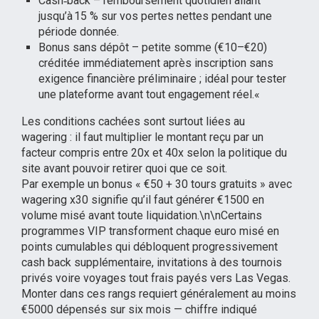
Cash‑back – remboursement quotidien allant
jusqu’à 15 % sur vos pertes nettes pendant une
période donnée.
Bonus sans dépôt – petite somme (€10–€20)
créditée immédiatement après inscription sans
exigence financière préliminaire ; idéal pour tester
une plateforme avant tout engagement réel.«
Les conditions cachées sont surtout liées au
wagering : il faut multiplier le montant reçu par un
facteur compris entre 20x et 40x selon la politique du
site avant pouvoir retirer quoi que ce soit.
Par exemple un bonus « €50 + 30 tours gratuits » avec
wagering x30 signifie qu’il faut générer €1500 en
volume misé avant toute liquidation.\n\nCertains
programmes VIP transforment chaque euro misé en
points cumulables qui débloquent progressivement
cash back supplémentaire, invitations à des tournois
privés voire voyages tout frais payés vers Las Vegas.
Monter dans ces rangs requiert généralement au moins
€5000 dépensés sur six mois — chiffre indiqué