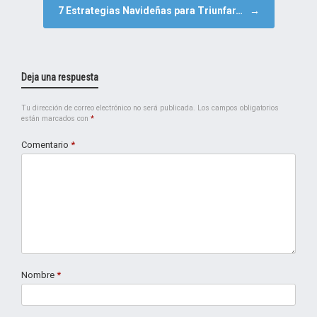
7 Estrategias Navideñas para Triunfar…
→
k
p
i
r
Deja una respuesta
Tu dirección de correo electrónico no será publicada.
Los campos obligatorios
están marcados con
*
Comentario
*
Nombre
*