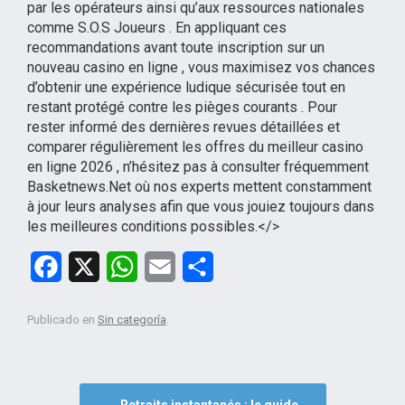
par les opérateurs ainsi qu’aux ressources nationales
comme S.O.S Joueurs . En appliquant ces
recommandations avant toute inscription sur un
nouveau casino en ligne , vous maximisez vos chances
d’obtenir une expérience ludique sécurisée tout en
restant protégé contre les pièges courants . Pour
rester informé des dernières revues détaillées et
comparer régulièrement les offres du meilleur casino
en ligne 2026 , n’hésitez pas à consulter fréquemment
Basketnews.Net où nos experts mettent constamment
à jour leurs analyses afin que vous jouiez toujours dans
les meilleures conditions possibles.</>
F
X
W
E
C
a
h
m
o
Publicado en
Sin categoría
.
c
a
a
m
e
t
i
p
b
s
l
a
NAVEGADOR DE ARTÍCULOS
←
Retraits instantanés : le guide…