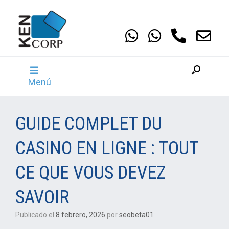
Saltar
al
contenido
Menú
GUIDE COMPLET DU
CASINO EN LIGNE : TOUT
CE QUE VOUS DEVEZ
SAVOIR
Publicado el
8 febrero, 2026
por
seobeta01