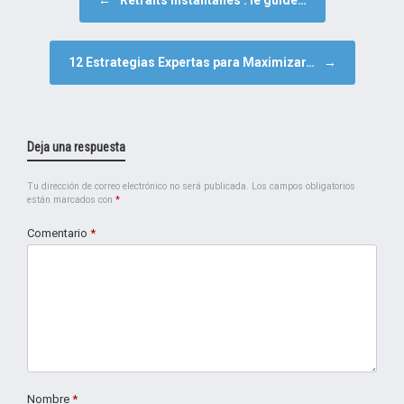
o
A
r
o
p
t
12 Estrategias Expertas para Maximizar…
→
k
p
i
r
Deja una respuesta
Tu dirección de correo electrónico no será publicada.
Los campos obligatorios
están marcados con
*
Comentario
*
Nombre
*