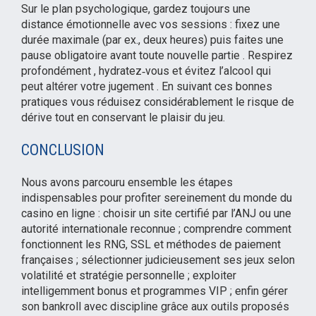
Sur le plan psychologique, gardez toujours une
distance émotionnelle avec vos sessions : fixez une
durée maximale (par ex., deux heures) puis faites une
pause obligatoire avant toute nouvelle partie . Respirez
profondément , hydratez‑vous et évitez l’alcool qui
peut altérer votre jugement . En suivant ces bonnes
pratiques vous réduisez considérablement le risque de
dérive tout en conservant le plaisir du jeu.
CONCLUSION
Nous avons parcouru ensemble les étapes
indispensables pour profiter sereinement du monde du
casino en ligne : choisir un site certifié par l’ANJ ou une
autorité internationale reconnue ; comprendre comment
fonctionnent les RNG, SSL et méthodes de paiement
françaises ; sélectionner judicieusement ses jeux selon
volatilité et stratégie personnelle ; exploiter
intelligemment bonus et programmes VIP ; enfin gérer
son bankroll avec discipline grâce aux outils proposés