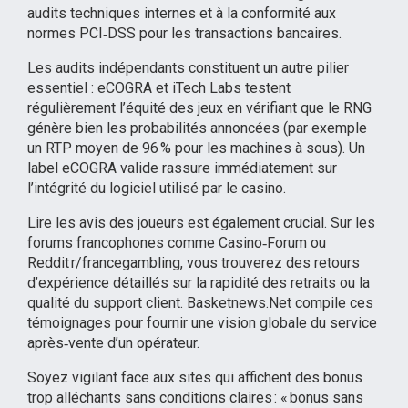
audits techniques internes et à la conformité aux
normes PCI‑DSS pour les transactions bancaires.
Les audits indépendants constituent un autre pilier
essentiel : eCOGRA et iTech Labs testent
régulièrement l’équité des jeux en vérifiant que le RNG
génère bien les probabilités annoncées (par exemple
un RTP moyen de 96 % pour les machines à sous). Un
label eCOGRA valide rassure immédiatement sur
l’intégrité du logiciel utilisé par le casino.
Lire les avis des joueurs est également crucial. Sur les
forums francophones comme Casino‑Forum ou
Reddit r/francegambling, vous trouverez des retours
d’expérience détaillés sur la rapidité des retraits ou la
qualité du support client. Basketnews.Net compile ces
témoignages pour fournir une vision globale du service
après‑vente d’un opérateur.
Soyez vigilant face aux sites qui affichent des bonus
trop alléchants sans conditions claires : « bonus sans