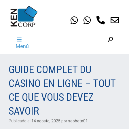
Saltar
al
contenido
Menú
GUIDE COMPLET DU
CASINO EN LIGNE – TOUT
CE QUE VOUS DEVEZ
SAVOIR
Publicado el
14 agosto, 2025
por
seobeta01