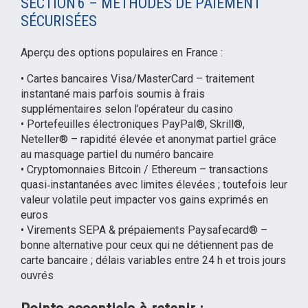
SECTION 6 – MÉTHODES DE PAIEMENT
SÉCURISÉES
Aperçu des options populaires en France :
• Cartes bancaires Visa/MasterCard – traitement
instantané mais parfois soumis à frais
supplémentaires selon l’opérateur du casino
• Portefeuilles électroniques PayPal®, Skrill®,
Neteller® – rapidité élevée et anonymat partiel grâce
au masquage partiel du numéro bancaire
• Cryptomonnaies Bitcoin / Ethereum – transactions
quasi‑instantanées avec limites élevées ; toutefois leur
valeur volatile peut impacter vos gains exprimés en
euros
• Virements SEPA & prépaiements Paysafecard® –
bonne alternative pour ceux qui ne détiennent pas de
carte bancaire ; délais variables entre 24 h et trois jours
ouvrés