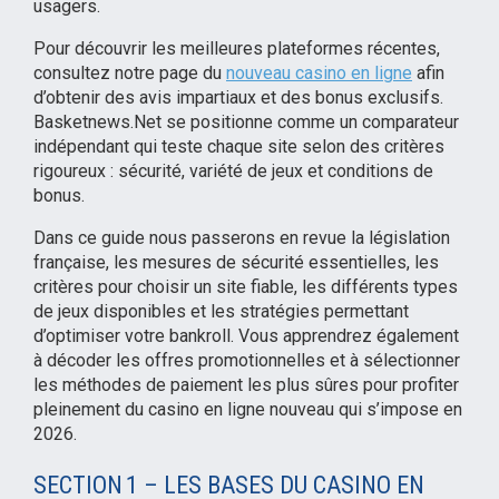
usagers.
Pour découvrir les meilleures plateformes récentes,
consultez notre page du
nouveau casino en ligne
afin
d’obtenir des avis impartiaux et des bonus exclusifs.
Basketnews.Net se positionne comme un comparateur
indépendant qui teste chaque site selon des critères
rigoureux : sécurité, variété de jeux et conditions de
bonus.
Dans ce guide nous passerons en revue la législation
française, les mesures de sécurité essentielles, les
critères pour choisir un site fiable, les différents types
de jeux disponibles et les stratégies permettant
d’optimiser votre bankroll. Vous apprendrez également
à décoder les offres promotionnelles et à sélectionner
les méthodes de paiement les plus sûres pour profiter
pleinement du casino en ligne nouveau qui s’impose en
2026.
SECTION 1 – LES BASES DU CASINO EN