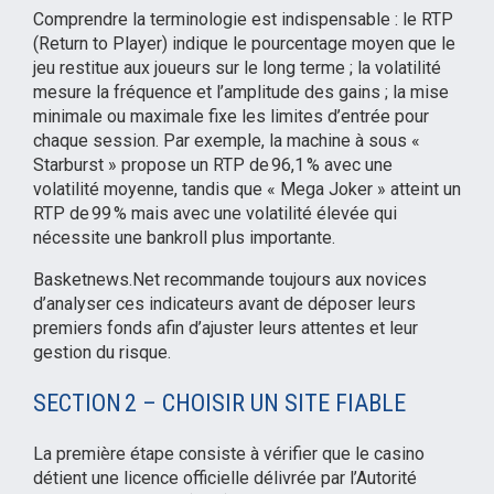
Comprendre la terminologie est indispensable : le RTP
(Return to Player) indique le pourcentage moyen que le
jeu restitue aux joueurs sur le long terme ; la volatilité
mesure la fréquence et l’amplitude des gains ; la mise
minimale ou maximale fixe les limites d’entrée pour
chaque session. Par exemple, la machine à sous «
Starburst » propose un RTP de 96,1 % avec une
volatilité moyenne, tandis que « Mega Joker » atteint un
RTP de 99 % mais avec une volatilité élevée qui
nécessite une bankroll plus importante.
Basketnews.Net recommande toujours aux novices
d’analyser ces indicateurs avant de déposer leurs
premiers fonds afin d’ajuster leurs attentes et leur
gestion du risque.
SECTION 2 – CHOISIR UN SITE FIABLE
La première étape consiste à vérifier que le casino
détient une licence officielle délivrée par l’Autorité