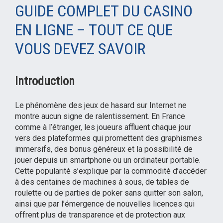
GUIDE COMPLET DU CASINO
EN LIGNE – TOUT CE QUE
VOUS DEVEZ SAVOIR
Introduction
Le phénomène des jeux de hasard sur Internet ne
montre aucun signe de ralentissement. En France
comme à l’étranger, les joueurs affluent chaque jour
vers des plateformes qui promettent des graphismes
immersifs, des bonus généreux et la possibilité de
jouer depuis un smartphone ou un ordinateur portable.
Cette popularité s’explique par la commodité d’accéder
à des centaines de machines à sous, de tables de
roulette ou de parties de poker sans quitter son salon,
ainsi que par l’émergence de nouvelles licences qui
offrent plus de transparence et de protection aux