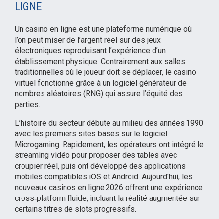
LIGNE
Un casino en ligne est une plateforme numérique où
l’on peut miser de l’argent réel sur des jeux
électroniques reproduisant l’expérience d’un
établissement physique. Contrairement aux salles
traditionnelles où le joueur doit se déplacer, le casino
virtuel fonctionne grâce à un logiciel générateur de
nombres aléatoires (RNG) qui assure l’équité des
parties.
L’histoire du secteur débute au milieu des années 1990
avec les premiers sites basés sur le logiciel
Microgaming. Rapidement, les opérateurs ont intégré le
streaming vidéo pour proposer des tables avec
croupier réel, puis ont développé des applications
mobiles compatibles iOS et Android. Aujourd’hui, les
nouveaux casinos en ligne 2026 offrent une expérience
cross‑platform fluide, incluant la réalité augmentée sur
certains titres de slots progressifs.