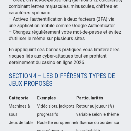
combinant lettres majuscules, minuscules, chiffres et
caractères spéciaux
– Activez l’authentification à deux facteurs (2FA) via
une application mobile comme Google Authenticator
– Changez régulièrement votre mot‑de‑passe et évitez
d’utiliser le même sur plusieurs sites
En appliquant ces bonnes pratiques vous limiterez les
risques liés aux cyber‑attaques tout en profitant
sereinement du casino en ligne 2026.
SECTION 4 – LES DIFFÉRENTS TYPES DE
JEUX PROPOSÉS
Catégorie
Exemples
Particularités
Machines à
Vidéo slots, jackpots
Retour au joueur (%)
sous
progressifs
variable selon le thème
Jeux de table
Roulette européenne
Influence du bordier sur
vs américaine
la probabilité