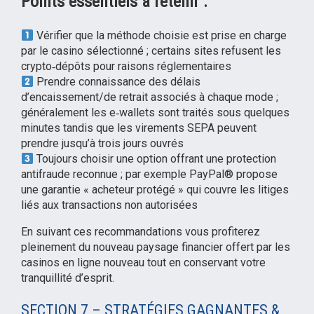
Points essentiels à retenir :
Vérifier que la méthode choisie est prise en charge
par le casino sélectionné ; certains sites refusent les
crypto‑dépôts pour raisons réglementaires
Prendre connaissance des délais
d’encaissement/de retrait associés à chaque mode ;
généralement les e‑wallets sont traités sous quelques
minutes tandis que les virements SEPA peuvent
prendre jusqu’à trois jours ouvrés
Toujours choisir une option offrant une protection
antifraude reconnue ; par exemple PayPal® propose
une garantie « acheteur protégé » qui couvre les litiges
liés aux transactions non autorisées
En suivant ces recommandations vous profiterez
pleinement du nouveau paysage financier offert par les
casinos en ligne nouveau tout en conservant votre
tranquillité d’esprit.
SECTION 7 – STRATÉGIES GAGNANTES &