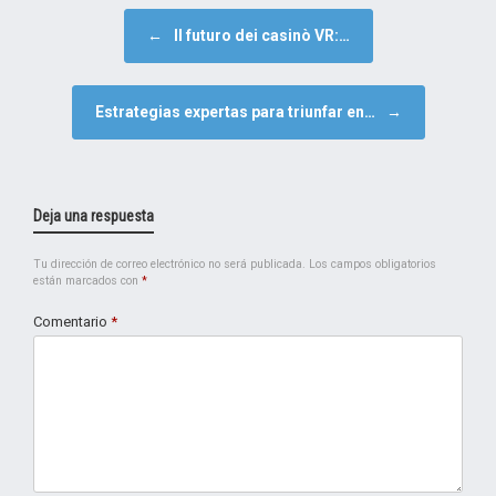
b
s
l
a
NAVEGADOR DE ARTÍCULOS
←
Il futuro dei casinò VR:…
o
A
r
o
p
t
Estrategias expertas para triunfar en…
→
k
p
i
r
Deja una respuesta
Tu dirección de correo electrónico no será publicada.
Los campos obligatorios
están marcados con
*
Comentario
*