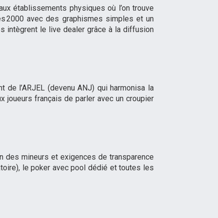
 aux établissements physiques où l’on trouve
es 2000 avec des graphismes simples et un
intègrent le live dealer grâce à la diffusion
nt de l’ARJEL (devenu ANJ) qui harmonisa la
x joueurs français de parler avec un croupier
ion des mineurs et exigences de transparence
toire), le poker avec pool dédié et toutes les