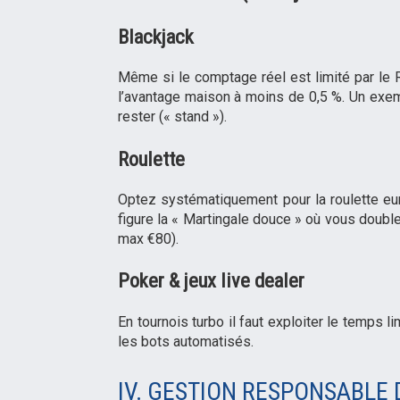
Blackjack
Même si le comptage réel est limité par le R
l’avantage maison à moins de 0,5 %. Un exem
rester (« stand »).
Roulette
Optez systématiquement pour la roulette eu
figure la « Martingale douce » où vous doubl
max €80).
Poker & jeux live dealer
En tournois turbo il faut exploiter le temps
les bots automatisés.
IV. GESTION RESPONSABLE 