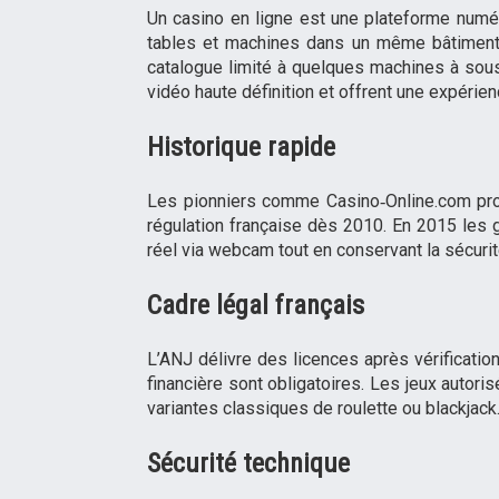
Un casino en ligne est une plateforme numér
tables et machines dans un même bâtiment
catalogue limité à quelques machines à sous 
vidéo haute définition et offrent une expérienc
Historique rapide
Les pionniers comme Casino‑Online.com prop
régulation française dès 2010. En 2015 les g
réel via webcam tout en conservant la sécuri
Cadre légal français
L’ANJ délivre des licences après vérificati
financière sont obligatoires. Les jeux autori
variantes classiques de roulette ou blackjack
Sécurité technique