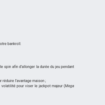
tre bankroll.
e spin afin d’allonger la durée du jeu pendant
 réduire l’avantage maison ;
volatilité pour viser le jackpot majeur (
Mega