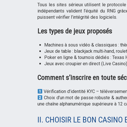
Tous les sites sérieux utilisent le protoco
indépendants valident l’équité du RNG grâc
puissent vérifier l’intégrité des logiciels.
Les types de jeux proposés
Machines à sous vidéo & classiques : thè
Jeux de table : blackjack multi‑hand, roul
Poker en ligne & tournois dédiés : Texas
Jeux avec croupier en direct (Live Casino) 
Comment s’inscrire en toute séc
Vérification d’identité KYC – téléversement 
Choix d’un mot de passe robuste & authen
une chaîne alphanumérique supérieure à 12 c
II. CHOISIR LE BON CASINO 