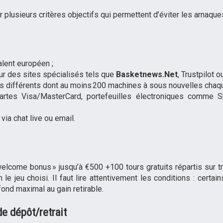
plusieurs critères objectifs qui permettent d’éviter les arnaques 
alent européen ;
ur des sites spécialisés tels que
Basketnews.Net
, Trustpilot 
res différents dont au moins 200 machines à sous nouvelles chaq
rtes Visa/MasterCard, portefeuilles électroniques comme Skr
via chat live ou email.
lcome bonus » jusqu’à €500 +100 tours gratuits répartis sur 
le jeu choisi. Il faut lire attentivement les conditions : cert
fond maximal au gain retirable.
e dépôt/retrait