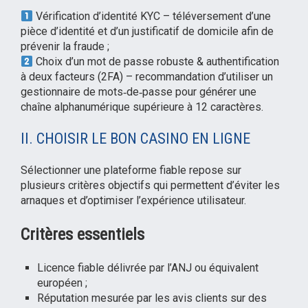
Vérification d’identité KYC – téléversement d’une
pièce d’identité et d’un justificatif de domicile afin de
prévenir la fraude ;
Choix d’un mot de passe robuste & authentification
à deux facteurs (2FA) – recommandation d’utiliser un
gestionnaire de mots‑de‑passe pour générer une
chaîne alphanumérique supérieure à 12 caractères.
II. CHOISIR LE BON CASINO EN LIGNE
Sélectionner une plateforme fiable repose sur
plusieurs critères objectifs qui permettent d’éviter les
arnaques et d’optimiser l’expérience utilisateur.
Critères essentiels
Licence fiable délivrée par l’ANJ ou équivalent
européen ;
Réputation mesurée par les avis clients sur des