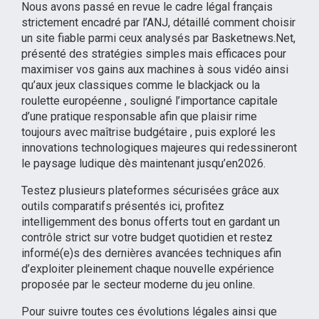
Nous avons passé en revue le cadre légal français
strictement encadré par l’ANJ, détaillé comment choisir
un site fiable parmi ceux analysés par Basketnews.Net,
présenté des stratégies simples mais efficaces pour
maximiser vos gains aux machines à sous vidéo ainsi
qu’aux jeux classiques comme le blackjack ou la
roulette européenne , souligné l’importance capitale
d’une pratique responsable afin que plaisir rime
toujours avec maîtrise budgétaire , puis exploré les
innovations technologiques majeures qui redessineront
le paysage ludique dès maintenant jusqu’en​2026.
Testez plusieurs plateformes sécurisées grâce aux
outils comparatifs présentés ici, profitez
intelligemment des bonus offerts tout en gardant un
contrôle strict sur votre budget quotidien et restez
informé(e)s des dernières avancées techniques afin
d’exploiter pleinement chaque nouvelle expérience
proposée par le secteur moderne du jeu online.
Pour suivre toutes ces évolutions légales ainsi que