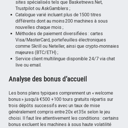
sites spécialisés tels que Basketnews.Net,
Trustpilot ou AskGamblers ;
Catalogue varié incluant plus de 1500 titres
différents dont au moins 200 machines à sous
nouvelles chaque mois ;
Méthodes de paiement diversifiées : cartes
Visa/MasterCard, portefeuilles électroniques
comme Skrill ou Neteller, ainsi que crypto‑monnaies
majeures (BTC/ETH) ;
Service client multilingue disponible 24/7 via chat
live ou email.
Analyse des bonus d’accueil
Les bons plans typiques comprennent un « welcome
bonus » jusqu’à €500 +100 tours gratuits répartis sur
trois dépôts successifs avec un taux de mise
généralement compris entre 20x et 35x selon le jeu
choisi. Il faut lire attentivement les conditions : certains
bonus excluent les machines à sous haute volatilité