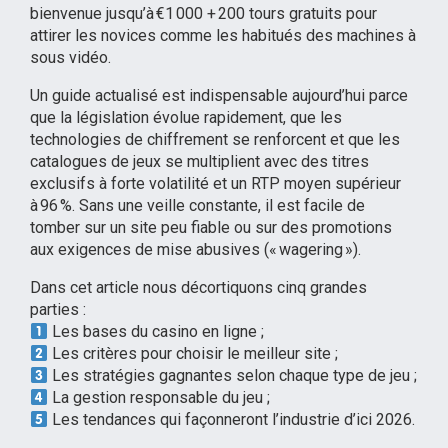
bienvenue jusqu’à €1 000 + 200 tours gratuits pour
attirer les novices comme les habitués des machines à
sous vidéo.
Un guide actualisé est indispensable aujourd’hui parce
que la législation évolue rapidement, que les
technologies de chiffrement se renforcent et que les
catalogues de jeux se multiplient avec des titres
exclusifs à forte volatilité et un RTP moyen supérieur
à 96 %. Sans une veille constante, il est facile de
tomber sur un site peu fiable ou sur des promotions
aux exigences de mise abusives (« wagering »).
Dans cet article nous décortiquons cinq grandes
parties :
Les bases du casino en ligne ;
Les critères pour choisir le meilleur site ;
Les stratégies gagnantes selon chaque type de jeu ;
La gestion responsable du jeu ;
Les tendances qui façonneront l’industrie d’ici 2026.