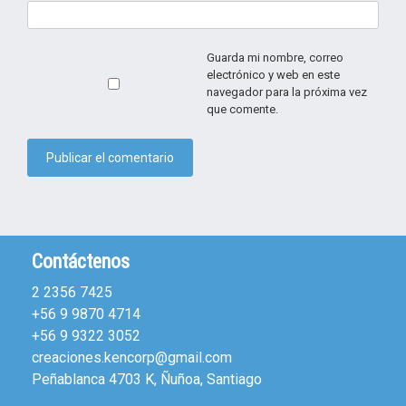
Guarda mi nombre, correo
electrónico y web en este
navegador para la próxima vez
que comente.
Contáctenos
2 2356 7425
+56 9 9870 4714
+56 9 9322 3052
creaciones.kencorp@gmail.com
Peñablanca 4703 K, Ñuñoa, Santiago