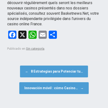
découvrir régulièrement quels seront les meilleurs
nouveaux casinos présentés dans nos dossiers
spécialisés, consultez souvent Basketnews.Net, votre
source indépendante privilégiée dans l’univers du
casino online France.​
F
X
W
E
C
a
h
m
o
Publicado en
Sin categoría
.
c
a
a
m
e
t
i
p
b
s
l
a
NAVEGADOR DE ARTÍCULOS
←
8 Estrategias para Potenciar tu…
o
A
r
o
p
t
Innovación móvil : cómo Casino…
→
k
p
i
r