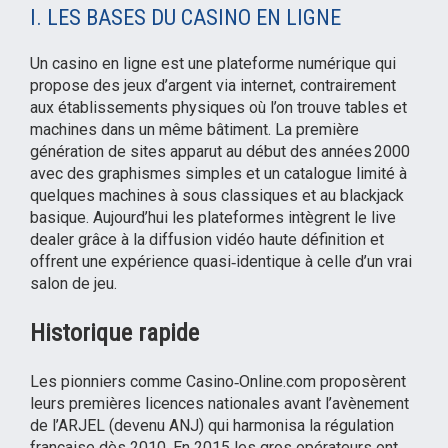
I. LES BASES DU CASINO EN LIGNE
Un casino en ligne est une plateforme numérique qui
propose des jeux d’argent via internet, contrairement
aux établissements physiques où l’on trouve tables et
machines dans un même bâtiment. La première
génération de sites apparut au début des années 2000
avec des graphismes simples et un catalogue limité à
quelques machines à sous classiques et au blackjack
basique. Aujourd’hui les plateformes intègrent le live
dealer grâce à la diffusion vidéo haute définition et
offrent une expérience quasi‑identique à celle d’un vrai
salon de jeu.
Historique rapide
Les pionniers comme Casino‑Online.com proposèrent
leurs premières licences nationales avant l’avènement
de l’ARJEL (devenu ANJ) qui harmonisa la régulation
française dès 2010. En 2015 les gros opérateurs ont