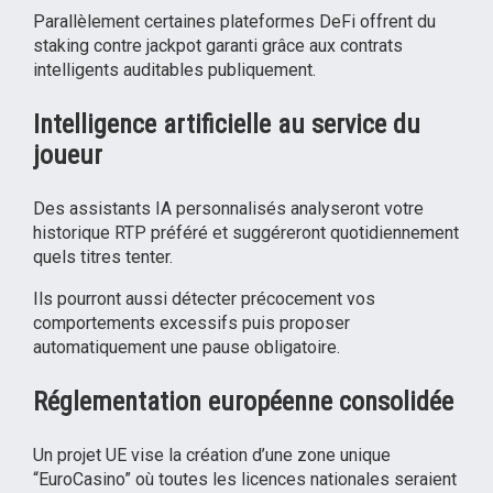
Parallèlement certaines plateformes DeFi offrent du
staking contre jackpot garanti grâce aux contrats
intelligents auditables publiquement.
Intelligence artificielle au service du
joueur
Des assistants IA personnalisés analyseront votre
historique RTP préféré et suggéreront quotidiennement
quels titres tenter.
Ils pourront aussi détecter précocement vos
comportements excessifs puis proposer
automatiquement une pause obligatoire.
Réglementation européenne consolidée
Un projet UE vise la création d’une zone unique
“EuroCasino” où toutes les licences nationales seraient