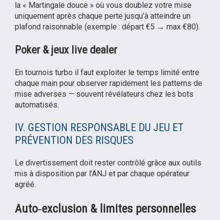
la « Martingale douce » où vous doublez votre mise
uniquement après chaque perte jusqu’à atteindre un
plafond raisonnable (exemple : départ €5 → max €80).
Poker & jeux live dealer
En tournois turbo il faut exploiter le temps limité entre
chaque main pour observer rapidement les patterns de
mise adverses — souvent révélateurs chez les bots
automatisés.
IV. GESTION RESPONSABLE DU JEU ET
PRÉVENTION DES RISQUES
Le divertissement doit rester contrôlé grâce aux outils
mis à disposition par l’ANJ et par chaque opérateur
agréé.
Auto‑exclusion & limites personnelles