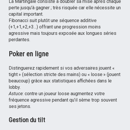
La Martingale consiste à doubler sa mise après chaque
perte jusqu’à gagner ; très risquée car elle nécessite un
capital important.
Fibonacci suit plutôt une séquence additive
(+1,+1,+2,+3…) offrant une progression moins
agressive mais toujours exposée aux longues séries
perdantes.
Poker en ligne
Distinguerez rapidement si vos adversaires jouent «
tight » (sélection stricte des mains) ou « loose » (jouent
beaucoup) grâce aux statistiques affichées dans le
lobby.
Astuce
: contre un joueur loose augmentez votre
fréquence agressive pendant qu’il sème trop souvent
ses jetons.
Gestion du tilt