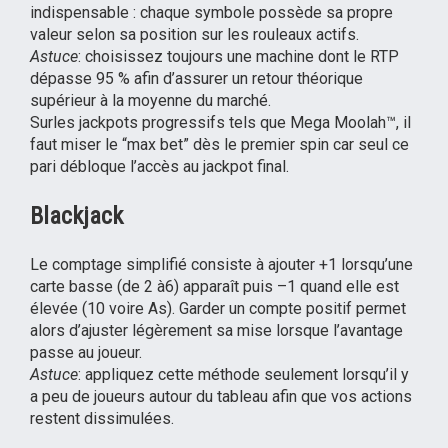
indispensable : chaque symbole possède sa propre
valeur selon sa position sur les rouleaux actifs.
Astuce
: choisissez toujours une machine dont le RTP
dépasse 95 % afin d’assurer un retour théorique
supérieur à la moyenne du marché.
Surles jackpots progressifs tels que Mega Moolah™, il
faut miser le “max bet” dès le premier spin car seul ce
pari débloque l’accès au jackpot final.
Blackjack
Le comptage simplifié consiste à ajouter +1 lorsqu’une
carte basse (de 2 à6) apparaît puis –1 quand elle est
élevée (10 voire As). Garder un compte positif permet
alors d’ajuster légèrement sa mise lorsque l’avantage
passe au joueur.
Astuce
: appliquez cette méthode seulement lorsqu’il y
a peu de joueurs autour du tableau afin que vos actions
restent dissimulées.