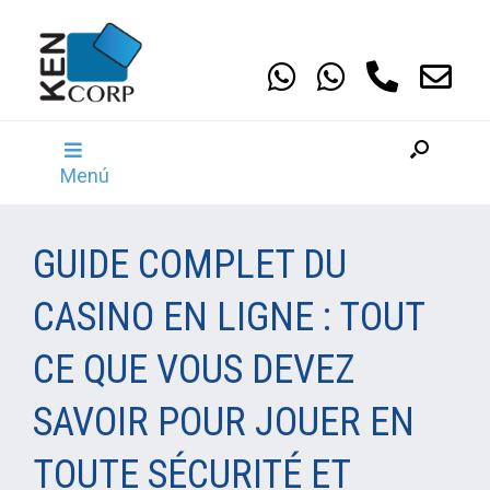
Saltar
al
contenido
Menú
GUIDE COMPLET DU
CASINO EN LIGNE : TOUT
CE QUE VOUS DEVEZ
SAVOIR POUR JOUER EN
TOUTE SÉCURITÉ ET