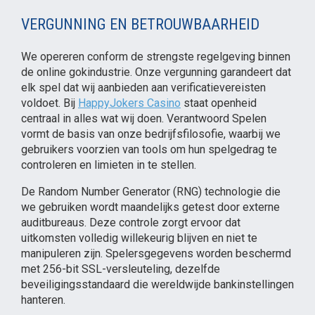
VERGUNNING EN BETROUWBAARHEID
We opereren conform de strengste regelgeving binnen
de online gokindustrie. Onze vergunning garandeert dat
elk spel dat wij aanbieden aan verificatievereisten
voldoet. Bij
HappyJokers Casino
staat openheid
centraal in alles wat wij doen. Verantwoord Spelen
vormt de basis van onze bedrijfsfilosofie, waarbij we
gebruikers voorzien van tools om hun spelgedrag te
controleren en limieten in te stellen.
De Random Number Generator (RNG) technologie die
we gebruiken wordt maandelijks getest door externe
auditbureaus. Deze controle zorgt ervoor dat
uitkomsten volledig willekeurig blijven en niet te
manipuleren zijn. Spelersgegevens worden beschermd
met 256-bit SSL-versleuteling, dezelfde
beveiligingsstandaard die wereldwijde bankinstellingen
hanteren.