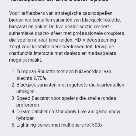
Voor liefhebbers van strategische casinospellen
bieden we tientallen varianten van blackjack, roulette,
baccarat en poker. De live dealer sectie creëert
authentieke casino-sfeer met professionele croupiers
die spellen in real-time leiden. HD-videostreaming
zorgt voor kristalheldere beeldkwaliteit, terwijl de
chatfunctie interactie met dealers en medespelers
mogelijk maakt.
European Roulette met een huisvoordeel van
slechts 2,70%
Blackjack varianten met regelsets die kaartentellen
uitdagen
Speed Baccarat voor spelers die snelle rondes
prefereren
Dream Catcher en Monopoly Live als game show
hybriden
Lightning series met multipliers tot 500x